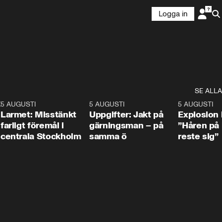
Logga in
SE ALLA
:30
6
5 AUGUSTI
0:35
5 AUGUSTI
0:33
5 AUGUSTI
Larmet: Misstänkt
Uppgifter: Jakt på
Explosion 
farligt föremål i
gärningsman – på
”Håren på
centrala Stockholm
samma ö
reste sig”