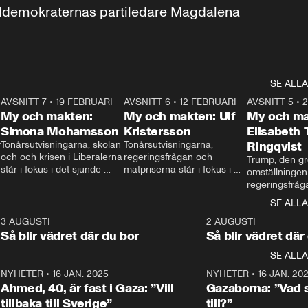
aldemokraternas partiledare Magdalena 
SE ALLA
7
AVSNITT 7
•
19 FEBRUARI
24:30
AVSNITT 6
•
12 FEBRUARI
27:30
AVSNITT 5
•
My och makten:
My och makten: Ulf
My och ma
Simona Mohamsson
Kristersson
Elisabeth
 
Tonårsutvisningarna, skolan 
Tonårsutvisningarna, 
Ringqvist
och och krisen i Liberalerna 
regeringsfrågan och 
Trump, den gr
står i fokus i det sjunde 
matpriserna står i fokus i 
omställningen
avsnittet av ”My och 
det sjätte avsnittet av ”My 
regeringsfråga
makten”. Se när 
och makten”. Se när 
centrum i det 
SE ALLA
Aftonbladets inrikespolitiska 
Aftonbladets inrikespolitiska 
avsnittet av ”
kommentator My 
kommentator My 
6
3 AUGUSTI
1:06
2 AUGUSTI
Makten”. Se nä
Rohwedder ställer 
Rohwedder ställer 
Så blir vädret där du bor
Så blir vädret där
Aftonbladets in
utbildnings- och 
statsminister Ulf Kristersson 
kommentator 
SE ALLA
integrationsminister Simona 
till svars.
Rohwedder stäl
Mohamsson till svars.
Centerpartiets
2
NYHETER
•
16 JAN. 2025
1:01
NYHETER
•
16 JAN. 20
Thand Ring till
Ahmed, 40, är fast i Gaza: ”Vill
Gazaborna: ”Vad s
tillbaka till Sverige”
till?”