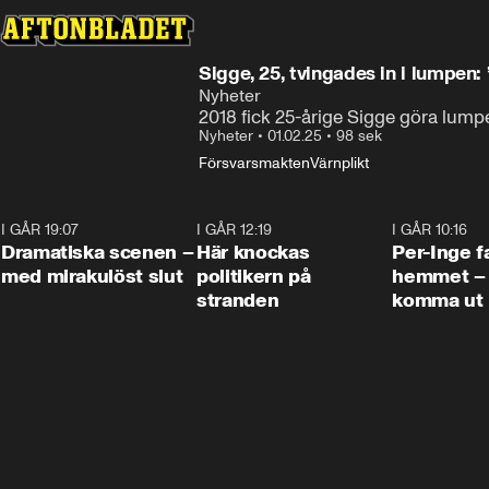
Sigge, 25, tvingades in i lumpen: 
Nyheter
2018 fick 25-årige Sigge göra lumpen,
Nyheter
•
01.02.25
•
98 sek
Försvarsmakten
Värnplikt
I GÅR 19:07
0:42
I GÅR 12:19
0:45
I GÅR 10:16
Dramatiska scenen –
Här knockas
Per-Inge fa
med mirakulöst slut
politikern på
hemmet – 
stranden
komma ut