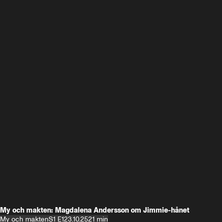
My och makten: Magdalena Andersson om Jimmie-hånet
My och makten
S1 E1
23.10.25
21 min