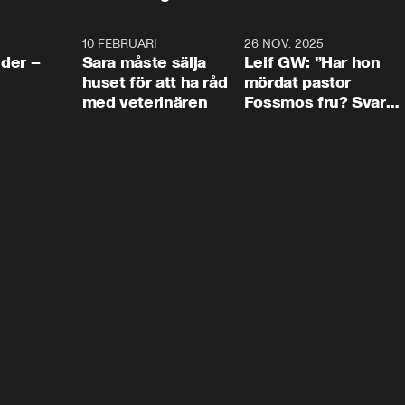
4:24
10 FEBRUARI
4:13
26 NOV. 2025
8:1
der –
Sara måste sälja
Leif GW: ”Har hon
huset för att ha råd
mördat pastor
med veterinären
Fossmos fru? Svar
nej.”