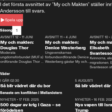
I det första avsnittet av ”My och Makten” ställe
Andersson till svars.
Spela upp
1
Säsong
AVSNITT 12
•
11 JUNI
26:27
AVSNITT 11
•
4 JUNI
23:40
AVSNITT 10
•
My och makten:
My och makten:
My och ma
Douglas Thor
Denice Westerberg
Elisabeth
Moderata 
Ungsvenskarnas 
Svantess
ungdomsförbundet (MUF:s) 
förbundsordförande Denice 
Kvinnorna, ek
ordförande Douglas Thor 
Westerberg gästar My och 
migrationen. E
gästar My och makten. I 
makten. I avsnittet 
Svantesson stäl
avsnittet diskuteras 
diskuteras migrationsfrågan 
när finansmini
Väder
tonårsutvisningarna och hur 
och hur SD ska locka 
Moderaterna ska locka 
kvinnliga väljare. 
I GÅR 02:30
1:06
5 AUGUSTI
väljare till valet i höst. 
Så blir vädret där du bor
Så blir vädret där
Senaste om konflikten i Mellanöstern
NYHETER
•
17 FEB. 2025
0:45
NYHETER
•
16 FEB. 20
500 dagar av krig i Gaza – se
Nya vapen till Isr
förödelsen
Trump