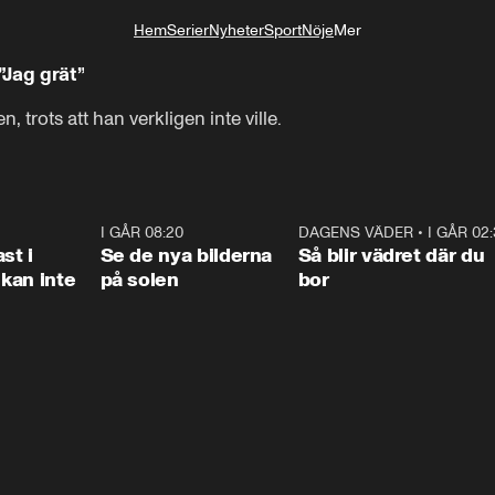
Hem
Serier
Nyheter
Sport
Nöje
Mer
Livsstil
”Jag grät”
 trots att han verkligen inte ville.
1:26
I GÅR 08:20
0:31
DAGENS VÄDER
•
I GÅR 02
1:0
st i
Se de nya bilderna
Så blir vädret där du
kan inte
på solen
bor