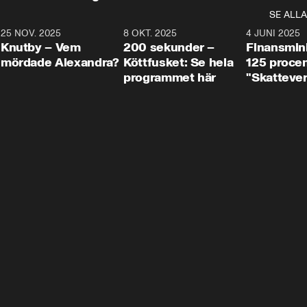
SE ALLA
3
25 NOV. 2025
31:05
8 OKT. 2025
4:29
4 JUNI 2025
Knutby – Vem
200 sekunder –
Finansmin
mördade Alexandra?
Köttfusket: Se hela
125 procent
programmet här
"Skattever
viktig uppg