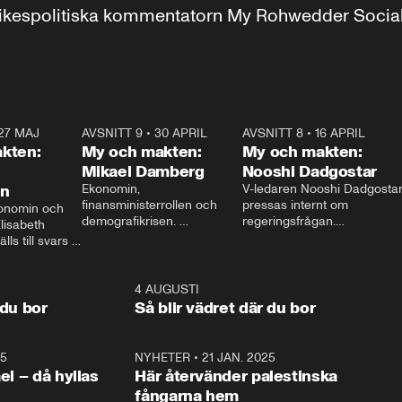
r inrikespolitiska kommentatorn My Rohwedder Soci
27 MAJ
3:51
AVSNITT 9
•
30 APRIL
24:00
AVSNITT 8
•
16 APRIL
25:1
kten:
My och makten:
My och makten:
Mikael Damberg
Nooshi Dadgostar
on
Ekonomin, 
V-ledaren Nooshi Dadgostar
finansministerrollen och 
pressas internt om 
onomin och 
demografikrisen. 
regeringsfrågan.

lisabeth 
Oppositionen ställs till svars 
I Aftonbladets 
ls till svars 
när Socialdemokraternas 
partiledarutfrågning ”My 
stern gästar 
Mikael Damberg gästar My 
och Makten” sätter hon ner 
My och Makten. 
och Makten. 
foten mot kritikerna:

1:06
4 AUGUSTI
1:0
– Vi ställer upp i val. Ska vi 
 du bor
Så blir vädret där du bor
vara med så sitter vi förstås 
25
1:22
NYHETER
•
21 JAN. 2025
0:5
ael – då hyllas
Här återvänder palestinska
fångarna hem