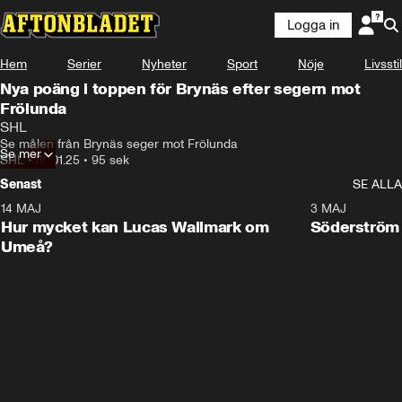
Logga in
Hem
Serier
Nyheter
Sport
Nöje
Livsstil
Nya poäng i toppen för Brynäs efter segern mot
Frölunda
SHL
Se målen från Brynäs seger mot Frölunda
Se mer
SHL
•
30.01.25
•
95 sek
Senast
SE ALLA
14 MAJ
1:18
3 MAJ
Plus
Hur mycket kan Lucas Wallmark om
Söderström
Umeå?