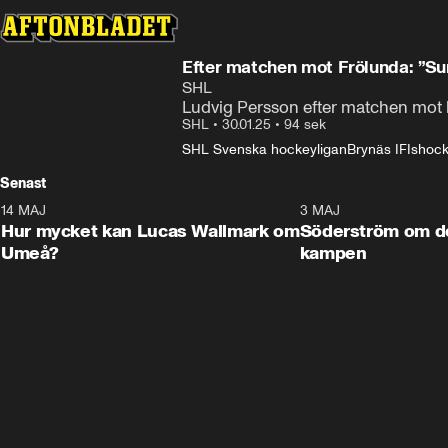
Efter matchen mot Frölunda: ”Sur
SHL
Ludvig Persson efter matchen mot
SHL
•
30.01.25
•
94 sek
SHL Svenska hockeyligan
Brynäs IF
Ishoc
Senast
14 MAJ
1:18
3 MAJ
Plus
Hur mycket kan Lucas Wallmark om
Söderström om d
Umeå?
kampen