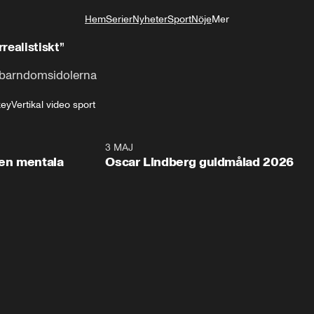
Hem
Serier
Nyheter
Sport
Nöje
Mer
Livsstil
realistiskt”
 barndomsidolerna
key
Vertikal video sport
2:26
3 MAJ
1:0
en mentala
Oscar Lindberg guldmålad 2026