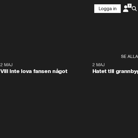
Logga in
SE ALLA
9
2 MAJ
0:33
2 MAJ
Vill inte lova fansen något
Hatet till grannb