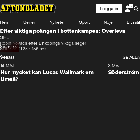
Logga in
Hem
Serier
Nyheter
Sport
Nöje
Livsstil
Efter viktiga poängen i bottenkampen: Överleva
SHL
Robin Kovacs efter Linköpings viktiga seger
Se mer
SHL
•
30.01.25
•
156 sek
Senast
SE ALLA
14 MAJ
1:18
3 MAJ
Plus
Hur mycket kan Lucas Wallmark om
Söderström
Umeå?