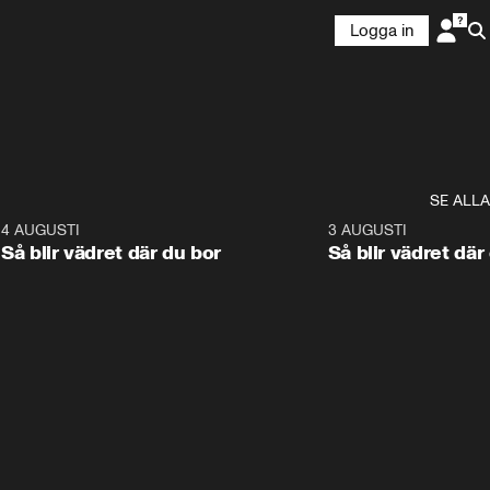
Logga in
SE ALLA
6
4 AUGUSTI
1:06
3 AUGUSTI
Så blir vädret där du bor
Så blir vädret där