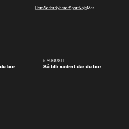
Hem
Serier
Nyheter
Sport
Nöje
Mer
Livsstil
1:06
5 AUGUSTI
1:0
 du bor
Så blir vädret där du bor