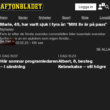
Logga in
Hem
Serier
Nyheter
Sport
Nöje
Livsstil
Marie, 49, har varit sjuk i fyra år: "Mitt liv är på paus"
Nyheter
Fem år efter de första svenska coronafallen lider tusentals svenskar 
fortfarande av en sjukdom som ingen förstår.

Se mer
Marie Ewerz har inte varit frisk på fyra år – och symtomen blir värre 
Nyheter
•
02.02.25
•
106 sek
och värre.
SE ALLA
I DAG 19:07
0:45
I DAG 15:23
Här somnar programledaren
Albert, 8, besteg
– i sändning
Kebnekaise – vill högre