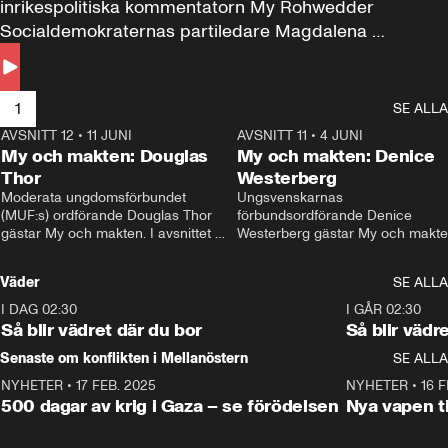
inrikespolitiska kommentatorn My Rohwedder 
Socialdemokraternas partiledare Magdalena 
Andersson till svars.
1
SE ALLA
AVSNITT 12
•
11 JUNI
26:27
AVSNITT 11
•
4 JUNI
2
My och makten: Douglas
My och makten: Denice
Thor
Westerberg
Moderata ungdomsförbundet 
Ungsvenskarnas 
(MUF:s) ordförande Douglas Thor 
förbundsordförande Denice 
gästar My och makten. I avsnittet 
Westerberg gästar My och makten.
diskuteras tonårsutvisningarna och 
avsnittet diskuteras migrationsfrå
hur Moderaterna ska locka väljare till 
och hur SD ska locka kvinnliga 
Väder
SE ALLA
valet i höst. 
väljare. 
I DAG 02:30
1:06
I GÅR 02:30
Så blir vädret där du bor
Så blir vädr
Senaste om konflikten i Mellanöstern
SE ALLA
NYHETER
•
17 FEB. 2025
0:45
NYHETER
•
16 F
500 dagar av krig i Gaza – se förödelsen
Nya vapen ti