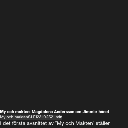
My och makten: Magdalena Andersson om Jimmie-hånet
My och makten
S1 E1
23.10.25
21 min
I det första avsnittet av ”My och Makten” ställer 