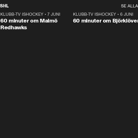
SHL
SE ALLA
KLUBB-TV ISHOCKEY
•
7 JUNI
1:02:53
KLUBB-TV ISHOCKEY
•
6 JUNI
1:0
Plus
60 minuter om Malmö
60 minuter om Björklöve
Redhawks