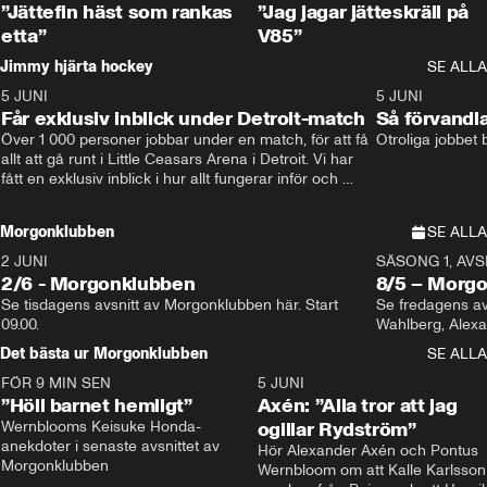
”Jättefin häst som rankas
”Jag jagar jätteskräll på
etta”
V85”
Jimmy hjärta hockey
SE ALLA
5 JUNI
11:14
5 JUNI
Får exklusiv inblick under Detroit-match
Så förvandl
Över 1 000 personer jobbar under en match, för att få 
Otroliga jobbet
allt att gå runt i Little Ceasars Arena i Detroit. Vi har 
fått en exklusiv inblick i hur allt fungerar inför och 
under match i världens bästa hockeyliga
Morgonklubben
SE ALLA
2 JUNI
SÄSONG 1, AVSN
2/6 - Morgonklubben
8/5 – Morg
Se tisdagens avsnitt av Morgonklubben här. Start 
Se fredagens av
09.00. 
Det bästa ur Morgonklubben
SE ALLA
FÖR 9 MIN SEN
1:14
5 JUNI
”Höll barnet hemligt”
Axén: ”Alla tror att jag
Wernblooms Keisuke Honda-
ogillar Rydström”
anekdoter i senaste avsnittet av 
Hör Alexander Axén och Pontus 
Morgonklubben
Wernbloom om att Kalle Karlsson 