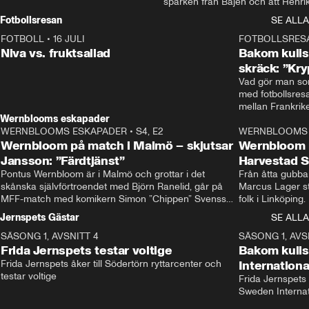
sparken från Bajen och att Henrik
Rydström tar över
Fotbollsresan
SE ALLA
FOTBOLL
•
16 JULI
0:44
FOTBOLLSRES
Niva vs. fruktsallad
Bakom kulis
skräck: ”Kry
Vad gör man som
med fotbollsres
Wernblooms eskapader
WERNBLOOMS ESKAPADER
•
S4, E2
38:23
WERNBLOOMS 
Wernbloom på match i Malmö – skjutsar
Wernbloom 
Jansson: ”Färdtjänst”
Harvestad 
Pontus Wernbloom är i Malmö och grottar i det 
Från åtta gubbar 
skånska självförtroendet med Björn Ranelid, går på 
Marcus Lager sta
MFF-match med komikern Simon ”Chippen” Svensson 
folk i Linköping
och hjälper skadade stjärnbacken Pontus Jansson 
och Wernbloom kl
Jernspets Gästar
SE ALLA
hem. 
SÄSONG 1, AVSNITT 4
13:37
SÄSONG 1, AVS
Frida Jernspets testar voltige
Bakom kuli
Frida Jernspets åker till Södertörn ryttarcenter och 
Internation
testar voltige
Frida Jernspets 
Sweden Interna