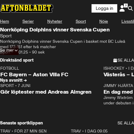
Logga in
Hem
Serier
Nyheter
Sport
Nöje
Livsstil
Norrköping Dolphins vinner Svenska Cupen
Sport
Norrköping Dolphins vinner Svenska Cupen i basket mot BC Luleå 
med 173-151 efter två matcher
Se mer
Sport
•
31.01.25
•
90 sek
Direktsänd sport
SE ALLA
FOTBOLL
ISHOCKEY
•
I 
LIVE
Plus
Plus
FC Bayern – Aston Villa FC
Västerås – 
Nya avsnitt →
SPORT
•
7 JUNI
16:36
JIMMY HJÄRTA
Gör löptester med Andreas Almgren
En dag med 
Jimmy Wixtröm 
under debuten i
Senaste sportklippen
SE ALLA
TRAV
•
FÖR 27 MIN SEN
5:16
TRAV
•
I DAG 09:05