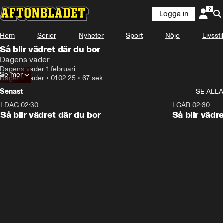
Logga in
Hem
Serier
Nyheter
Sport
Nöje
Livsstil
Så blir vädret där du bor
Dagens väder
Dagens väder 1 februari
Se mer
Dagens väder
•
01.02.25
•
67 sek
Senast
SE ALLA
I DAG 02:30
1:06
I GÅR 02:30
Så blir vädret där du bor
Så blir vädr