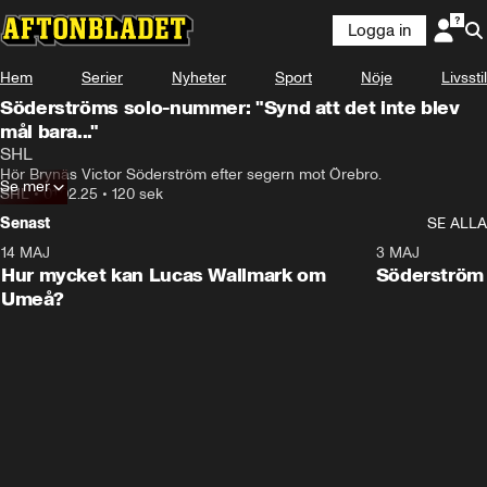
Logga in
Hem
Serier
Nyheter
Sport
Nöje
Livsstil
Söderströms solo-nummer: "Synd att det inte blev
mål bara..."
SHL
Hör Brynäs Victor Söderström efter segern mot Örebro.
Se mer
SHL
•
01.02.25
•
120 sek
Senast
SE ALLA
14 MAJ
1:18
3 MAJ
Plus
Hur mycket kan Lucas Wallmark om
Söderström
Umeå?