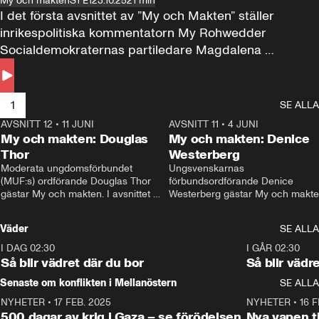
My och makten
S1 E1
23.10.25
21 min
I det första avsnittet av ”My och Makten” ställer 
inrikespolitiska kommentatorn My Rohwedder 
Socialdemokraternas partiledare Magdalena 
Andersson till svars.
1
SE ALLA
AVSNITT 12
•
11 JUNI
26:27
AVSNITT 11
•
4 JUNI
2
My och makten: Douglas
My och makten: Denice
Thor
Westerberg
Moderata ungdomsförbundet 
Ungsvenskarnas 
(MUF:s) ordförande Douglas Thor 
förbundsordförande Denice 
gästar My och makten. I avsnittet 
Westerberg gästar My och makten.
diskuteras tonårsutvisningarna och 
avsnittet diskuteras migrationsfrå
hur Moderaterna ska locka väljare till 
och hur SD ska locka kvinnliga 
Väder
SE ALLA
valet i höst. 
väljare. 
I DAG 02:30
1:06
I GÅR 02:30
Så blir vädret där du bor
Så blir vädr
Senaste om konflikten i Mellanöstern
SE ALLA
NYHETER
•
17 FEB. 2025
0:45
NYHETER
•
16 F
500 dagar av krig i Gaza – se förödelsen
Nya vapen ti