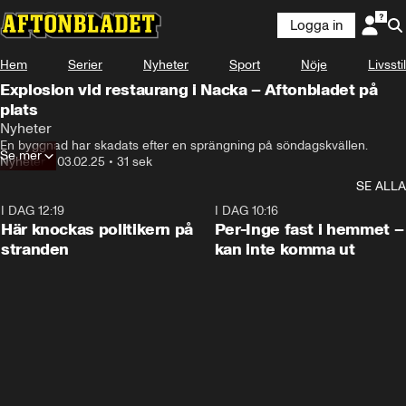
Logga in
Hem
Serier
Nyheter
Sport
Nöje
Livsstil
Explosion vid restaurang i Nacka – Aftonbladet på
plats
-efter en explosion vid en restaurang-
Nyheter
En byggnad har skadats efter en sprängning på söndagskvällen.
Se mer
Nyheter
•
03.02.25
•
31 sek
SE ALLA
I DAG 12:19
0:45
I DAG 10:16
Här knockas politikern på
Per-Inge fast i hemmet –
stranden
kan inte komma ut