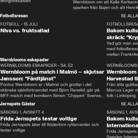
Morgonklubben
Wernbloom om att Kalle Karlsson 
sparken från Bajen och att Henrik
Rydström tar över
Fotbollsresan
SE ALLA
FOTBOLL
•
16 JULI
0:44
FOTBOLLSRES
Niva vs. fruktsallad
Bakom kulis
skräck: ”Kry
Vad gör man som
med fotbollsres
Wernblooms eskapader
WERNBLOOMS ESKAPADER
•
S4, E2
38:23
WERNBLOOMS 
Wernbloom på match i Malmö – skjutsar
Wernbloom 
Jansson: ”Färdtjänst”
Harvestad 
Pontus Wernbloom är i Malmö och grottar i det 
Från åtta gubbar 
skånska självförtroendet med Björn Ranelid, går på 
Marcus Lager sta
MFF-match med komikern Simon ”Chippen” Svensson 
folk i Linköping
och hjälper skadade stjärnbacken Pontus Jansson 
och Wernbloom kl
Jernspets Gästar
SE ALLA
hem. 
SÄSONG 1, AVSNITT 4
13:37
SÄSONG 1, AVS
Frida Jernspets testar voltige
Bakom kuli
Frida Jernspets åker till Södertörn ryttarcenter och 
Internation
testar voltige
Frida Jernspets 
Sweden Interna