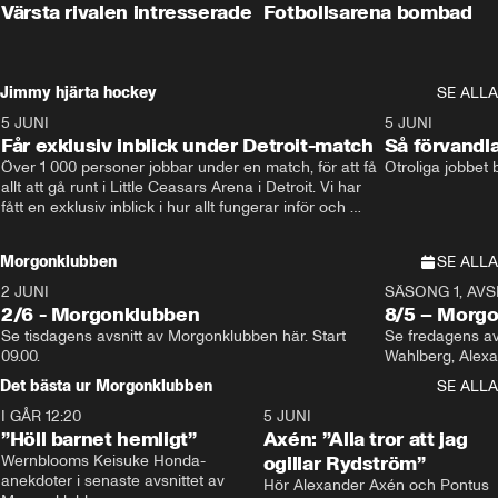
Värsta rivalen intresserade
Fotbollsarena bombad
Jimmy hjärta hockey
SE ALLA
5 JUNI
11:14
5 JUNI
Får exklusiv inblick under Detroit-match
Så förvandl
Över 1 000 personer jobbar under en match, för att få 
Otroliga jobbet
allt att gå runt i Little Ceasars Arena i Detroit. Vi har 
fått en exklusiv inblick i hur allt fungerar inför och 
under match i världens bästa hockeyliga
Morgonklubben
SE ALLA
2 JUNI
SÄSONG 1, AVSN
2/6 - Morgonklubben
8/5 – Morg
Se tisdagens avsnitt av Morgonklubben här. Start 
Se fredagens av
09.00. 
Det bästa ur Morgonklubben
SE ALLA
I GÅR 12:20
1:14
5 JUNI
”Höll barnet hemligt”
Axén: ”Alla tror att jag
Wernblooms Keisuke Honda-
ogillar Rydström”
anekdoter i senaste avsnittet av 
Hör Alexander Axén och Pontus 