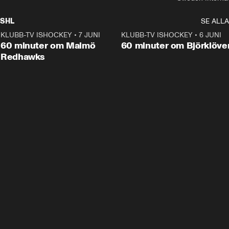
SHL
SE ALLA
KLUBB-TV ISHOCKEY
•
7 JUNI
1:02:53
KLUBB-TV ISHOCKEY
•
6 JUNI
1:0
Plus
60 minuter om Malmö
60 minuter om Björklöve
Redhawks