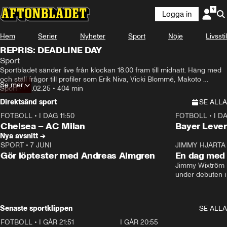
Logga in
Hem
Serier
Nyheter
Sport
Nöje
Livsstil
REPRIS: DEADLINE DAY
Sport
Sportbladet sänder live från klockan 18.00 fram till midnatt. Häng med 
och ställ frågor till profiler som Erik Niva, Vicki Blommé, Makoto 
Se mer
Asahara och Pontus Wernbloom.
Sport
•
03.02.25
•
404 min
Direktsänd sport
SE ALLA
FOTBOLL
•
I DAG 11:50
FOTBOLL
•
I D
Plus
Plus
Chelsea – AC Milan
Bayer Lever
Nya avsnitt →
SPORT
•
7 JUNI
16:36
JIMMY HJÄRTA
Gör löptester med Andreas Almgren
En dag med 
Jimmy Wixtröm 
under debuten i
Senaste sportklippen
SE ALLA
FOTBOLL
•
I GÅR 21:51
0:31
I GÅR 20:55