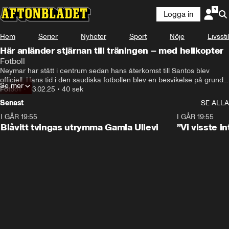
Logga in
Hem
Serier
Nyheter
Sport
Nöje
Livsstil
Här anländer stjärnan till träningen – med helikopter
Fotboll
Neymar har stått i centrum sedan hans återkomst till Santos blev 
officiell. Hans tid i den saudiska fotbollen blev en besvikelse på grund 
Se mer
av skador och nu har Neymar skrivit på ett kontrakt till slutet av 
Fotboll
•
03.02.25
•
40 sek
säsongen med klubben där han började sin seniorkarriär. Hans flärd 
Senast
SE ALLA
på planen tar han också med sig till sidan av fotbollen och inför hans 
första träning med Santos sedan återkomsten anlände han i helikopter.
I GÅR 19:55
0:29
I GÅR 19:55
Blåvitt tvingas utrymma Gamla Ullevi
”Vi visste 