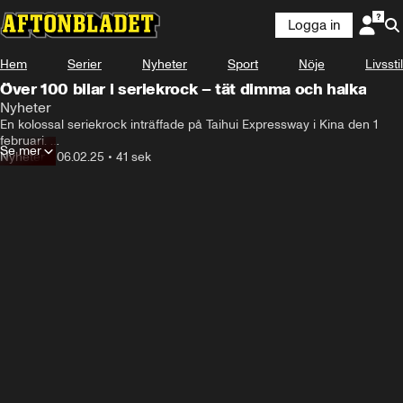
Logga in
Hem
Serier
Nyheter
Sport
Nöje
Livsstil
Över 100 bilar i seriekrock – tät dimma och halka
Nyheter
En kolossal seriekrock inträffade på Taihui Expressway i Kina den 1 
februari. 

Se mer
Över 100 fordon var inblandade i olyckan, som försvårades av tät 
Nyheter
•
06.02.25
•
41 sek
dimma och halka.