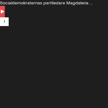
Socialdemokraternas partiledare Magdalena 
Andersson till svars.
1