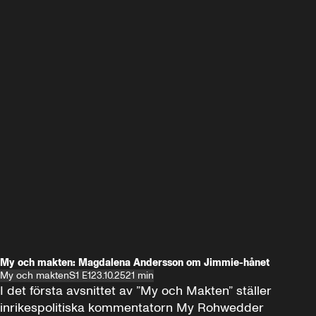
My och makten: Magdalena Andersson om Jimmie-hånet
My och makten
S1 E1
23.10.25
21 min
I det första avsnittet av ”My och Makten” ställer 
inrikespolitiska kommentatorn My Rohwedder 