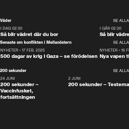
Väder
SE ALLA
I DAG 02:30
1:06
I GÅR 02:30
Så blir vädret där du bor
Så blir vädr
Senaste om konflikten i Mellanöstern
SE ALLA
NYHETER
•
17 FEB. 2025
0:45
NYHETER
•
16 F
500 dagar av krig i Gaza – se förödelsen
Nya vapen ti
200 sekunder
SE ALLA
24 JUNI
5:00
2 JUNI
200 sekunder –
200 sekunder – Testern
Vaccinfusket,
fortsättningen