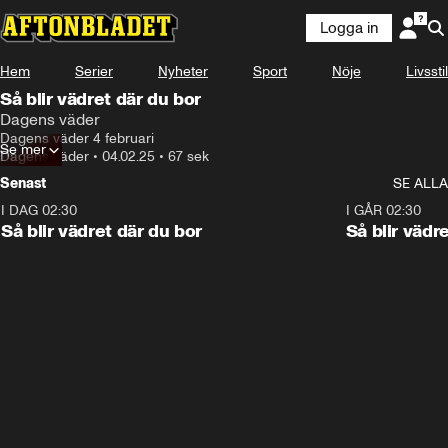
Logga in
Hem
Serier
Nyheter
Sport
Nöje
Livsstil
Så blir vädret där du bor
Dagens väder
Dagens väder 4 februari
Se mer
Dagens väder
•
04.02.25
•
67 sek
Senast
SE ALLA
I DAG 02:30
1:06
I GÅR 02:30
Så blir vädret där du bor
Så blir vädr