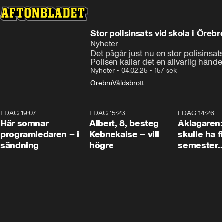
Stor polisinsats vid skola i Örebr
Nyheter
Det pågår just nu en stor polisinsat
Polisen kallar det en allvarlig hände
Nyheter
•
04.02.25
•
157 sek
Örebro
Våldsbrott
I DAG 19:07
0:45
I DAG 15:23
0:54
I DAG 14:26
Här somnar
Albert, 8, besteg
Åklagaren
programledaren – i
Kebnekaise – vill
skulle ha f
sändning
högre
semester
tillsamma