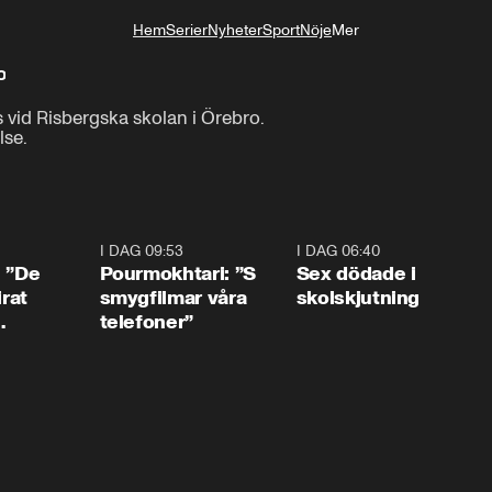
Hem
Serier
Nyheter
Sport
Nöje
Mer
Livsstil
o
s vid Risbergska skolan i Örebro.

lse.
1:54
I DAG 09:53
1:36
I DAG 06:40
0:4
: ”De
Pourmokhtari: ”S
Sex dödade i
irat
smygfilmar våra
skolskjutning
telefoner”
ns”