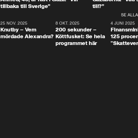
tillbaka till Sverige”
till?”
SE ALLA
3
25 NOV. 2025
31:05
8 OKT. 2025
4:29
4 JUNI 2025
Knutby – Vem
200 sekunder –
Finansmin
mördade Alexandra?
Köttfusket: Se hela
125 procent
programmet här
"Skattever
viktig uppg