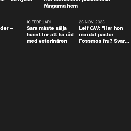
fångarna hem
4:24
10 FEBRUARI
4:13
26 NOV. 2025
8:1
der –
Sara måste sälja
Leif GW: ”Har hon
huset för att ha råd
mördat pastor
med veterinären
Fossmos fru? Svar
nej.”