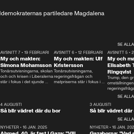
aldemokraternas partiledare Magdalena 
SE ALLA
7
AVSNITT 7
•
19 FEBRUARI
24:30
AVSNITT 6
•
12 FEBRUARI
27:30
AVSNITT 5
•
My och makten:
My och makten: Ulf
My och ma
Simona Mohamsson
Kristersson
Elisabeth
 
Tonårsutvisningarna, skolan 
Tonårsutvisningarna, 
Ringqvist
och och krisen i Liberalerna 
regeringsfrågan och 
Trump, den gr
står i fokus i det sjunde 
matpriserna står i fokus i 
omställningen
avsnittet av ”My och 
det sjätte avsnittet av ”My 
regeringsfråga
makten”. Se när 
och makten”. Se när 
centrum i det 
SE ALLA
Aftonbladets inrikespolitiska 
Aftonbladets inrikespolitiska 
avsnittet av ”
kommentator My 
kommentator My 
6
4 AUGUSTI
1:06
3 AUGUSTI
Makten”. Se nä
Rohwedder ställer 
Rohwedder ställer 
Så blir vädret där du bor
Så blir vädret där
Aftonbladets in
utbildnings- och 
statsminister Ulf Kristersson 
kommentator 
SE ALLA
integrationsminister Simona 
till svars.
Rohwedder stäl
Mohamsson till svars.
Centerpartiets
2
NYHETER
•
16 JAN. 2025
1:01
NYHETER
•
16 JAN. 20
Thand Ring till
Ahmed, 40, är fast i Gaza: ”Vill
Gazaborna: ”Vad s