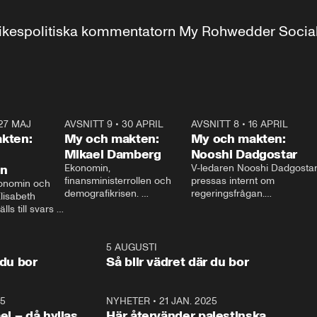
r inrikespolitiska kommentatorn My Rohwedder Soci
27 MAJ
3:51
AVSNITT 9
•
30 APRIL
24:00
AVSNITT 8
•
16 APRIL
25:1
kten:
My och makten:
My och makten:
Mikael Damberg
Nooshi Dadgostar
on
Ekonomin, 
V-ledaren Nooshi Dadgostar
finansministerrollen och 
pressas internt om 
onomin och 
demografikrisen. 
regeringsfrågan.

lisabeth 
Oppositionen ställs till svars 
I Aftonbladets 
ls till svars 
när Socialdemokraternas 
partiledarutfrågning ”My 
stern gästar 
Mikael Damberg gästar My 
och Makten” sätter hon ner 
My och Makten. 
och Makten. 
foten mot kritikerna:

1:06
5 AUGUSTI
1:0
– Vi ställer upp i val. Ska vi 
 du bor
Så blir vädret där du bor
vara med så sitter vi förstås 
25
1:22
NYHETER
•
21 JAN. 2025
0:5
ael – då hyllas
Här återvänder palestinska