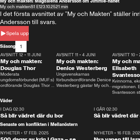
My och makten: Magdalena Andersson om Jimmie-hånet
My och makten
S1 E1
23.10.25
21 min
I det första avsnittet av ”My och Makten” ställe
Andersson till svars.
Spela upp
1
Säsong
AVSNITT 12
•
11 JUNI
26:27
AVSNITT 11
•
4 JUNI
23:40
AVSNITT 10
•
My och makten:
My och makten:
My och ma
Douglas Thor
Denice Westerberg
Elisabeth
Moderata 
Ungsvenskarnas 
Svantess
ungdomsförbundet (MUF:s) 
förbundsordförande Denice 
Kvinnorna, ek
ordförande Douglas Thor 
Westerberg gästar My och 
migrationen. E
gästar My och makten. I 
makten. I avsnittet 
Svantesson stäl
avsnittet diskuteras 
diskuteras migrationsfrågan 
när finansmini
Väder
tonårsutvisningarna och hur 
och hur SD ska locka 
Moderaterna ska locka 
kvinnliga väljare. 
I DAG 02:30
1:06
I GÅR 02:30
väljare till valet i höst. 
Så blir vädret där du bor
Så blir vädret där
Senaste om konflikten i Mellanöstern
NYHETER
•
17 FEB. 2025
0:45
NYHETER
•
16 FEB. 20
500 dagar av krig i Gaza – se
Nya vapen till Isr