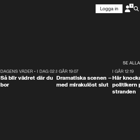
Logga in
SE ALLA
7
DAGENS VÄDER
•
I DAG 02:30
1:06
I GÅR 19:07
0:42
I GÅR 12:19
Så blir vädret där du
Dramatiska scenen –
Här knock
bor
med mirakulöst slut
politikern 
stranden