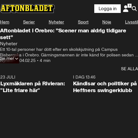
Logga in
Hem
Serier
Nyheter
Sport
Nöje
Livsstil
Aftonbladet i Örebro: ”Scener man aldrig tidigare
sett”
Nyheter
Ett 10-tal personer har dött efter en skolskjutning på Campus 
Risbergska i Örebro. Gärningsmannen är inte känd för polisen sedan 
Se mer
tidigare.
Nyheter
•
04.02.25
•
4 min
SE ALLA
23 JULI
2:02
I DAG 13:46
Lyxmäklaren på Rivieran:
Kändisar och politiker på
"Lite friare här"
Heffners swingerklubb