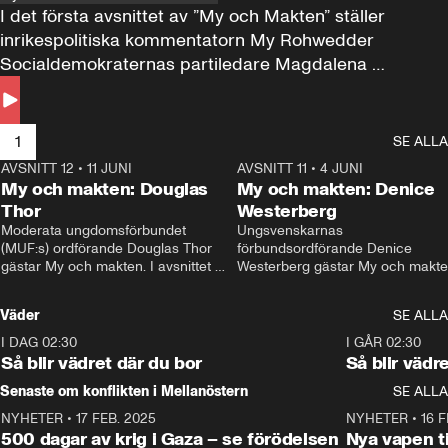
I det första avsnittet av ”My och Makten” ställer 
inrikespolitiska kommentatorn My Rohwedder 
Socialdemokraternas partiledare Magdalena 
Andersson till svars.
1
SE ALLA
AVSNITT 12
•
11 JUNI
26:27
AVSNITT 11
•
4 JUNI
2
My och makten: Douglas
My och makten: Denice
Thor
Westerberg
Moderata ungdomsförbundet 
Ungsvenskarnas 
(MUF:s) ordförande Douglas Thor 
förbundsordförande Denice 
gästar My och makten. I avsnittet 
Westerberg gästar My och makten.
diskuteras tonårsutvisningarna och 
avsnittet diskuteras migrationsfrå
hur Moderaterna ska locka väljare till 
och hur SD ska locka kvinnliga 
Väder
SE ALLA
valet i höst. 
väljare. 
I DAG 02:30
1:06
I GÅR 02:30
Så blir vädret där du bor
Så blir vädr
Senaste om konflikten i Mellanöstern
SE ALLA
NYHETER
•
17 FEB. 2025
0:45
NYHETER
•
16 F
500 dagar av krig i Gaza – se förödelsen
Nya vapen ti