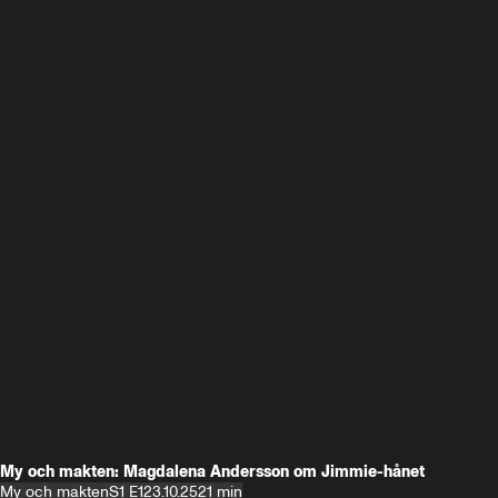
My och makten: Magdalena Andersson om Jimmie-hånet
My och makten
S1 E1
23.10.25
21 min