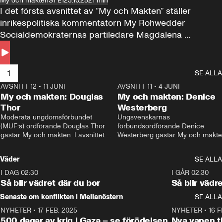
My och makten
S1 E1
23.10.25
21 min
I det första avsnittet av ”My och Makten” ställer 
inrikespolitiska kommentatorn My Rohwedder 
Socialdemokraternas partiledare Magdalena 
Andersson till svars.
1
SE ALLA
AVSNITT 12
•
11 JUNI
26:27
AVSNITT 11
•
4 JUNI
2
My och makten: Douglas
My och makten: Denice
Thor
Westerberg
Moderata ungdomsförbundet 
Ungsvenskarnas 
(MUF:s) ordförande Douglas Thor 
förbundsordförande Denice 
gästar My och makten. I avsnittet 
Westerberg gästar My och makten.
diskuteras tonårsutvisningarna och 
avsnittet diskuteras migrationsfrå
hur Moderaterna ska locka väljare till 
och hur SD ska locka kvinnliga 
Väder
SE ALLA
valet i höst. 
väljare. 
I DAG 02:30
1:06
I GÅR 02:30
Så blir vädret där du bor
Så blir vädr
Senaste om konflikten i Mellanöstern
SE ALLA
NYHETER
•
17 FEB. 2025
0:45
NYHETER
•
16 F
500 dagar av krig i Gaza – se förödelsen
Nya vapen ti