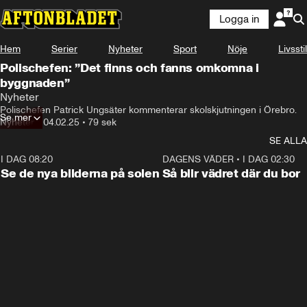
Logga in
Hem
Serier
Nyheter
Sport
Nöje
Livsstil
Polischefen: ”Det finns och fanns omkomna i
byggnaden”
Nyheter
Polischefen Patrick Ungsäter kommenterar skolskjutningen i Örebro.
Se mer
Nyheter
•
04.02.25
•
79 sek
SE ALLA
I DAG 08:20
0:19
DAGENS VÄDER
•
I DAG 02:30
Se de nya bilderna på solen
Så blir vädret där du bor