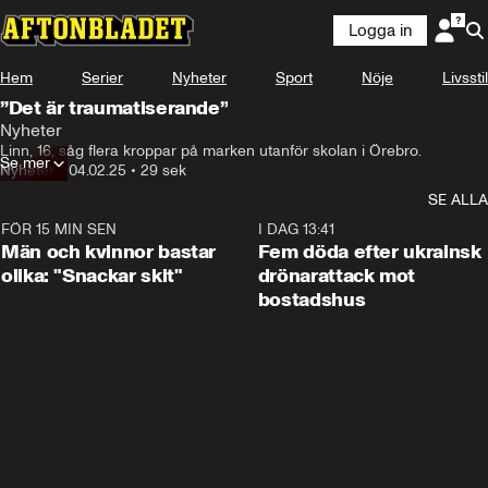
Logga in
Hem
Serier
Nyheter
Sport
Nöje
Livsstil
”Det är traumatiserande”
Nyheter
Linn, 16, såg flera kroppar på marken utanför skolan i Örebro.
Se mer
Nyheter
•
04.02.25
•
29 sek
SE ALLA
FÖR 15 MIN SEN
1:11
I DAG 13:41
Män och kvinnor bastar
Fem döda efter ukrainsk
olika: "Snackar skit"
drönarattack mot
bostadshus