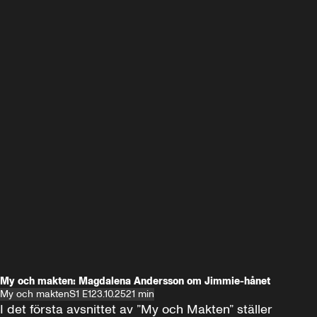
My och makten: Magdalena Andersson om Jimmie-hånet
My och makten
S1 E1
23.10.25
21 min
I det första avsnittet av ”My och Makten” ställer 