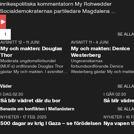
inrikespolitiska kommentatorn My Rohwedder 
Socialdemokraternas partiledare Magdalena 
Andersson till svars.
1
SE ALLA
AVSNITT 12
•
11 JUNI
26:27
AVSNITT 11
•
4 JUNI
2
My och makten: Douglas
My och makten: Denice
Thor
Westerberg
Moderata ungdomsförbundet 
Ungsvenskarnas 
(MUF:s) ordförande Douglas Thor 
förbundsordförande Denice 
gästar My och makten. I avsnittet 
Westerberg gästar My och makten.
diskuteras tonårsutvisningarna och 
avsnittet diskuteras migrationsfrå
hur Moderaterna ska locka väljare till 
och hur SD ska locka kvinnliga 
Väder
SE ALLA
valet i höst. 
väljare. 
I DAG 02:30
1:06
I GÅR 02:30
Så blir vädret där du bor
Så blir vädr
Senaste om konflikten i Mellanöstern
SE ALLA
NYHETER
•
17 FEB. 2025
0:45
NYHETER
•
16 F
500 dagar av krig i Gaza – se förödelsen
Nya vapen ti