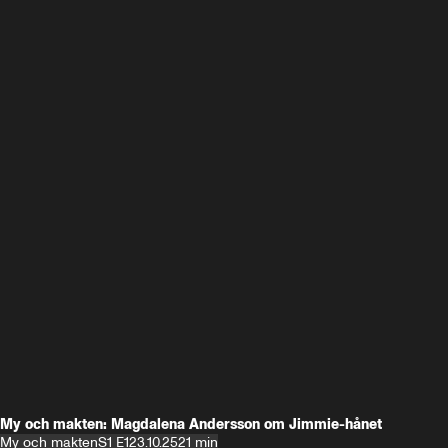
My och makten: Magdalena Andersson om Jimmie-hånet
My och makten
S1 E1
23.10.25
21 min