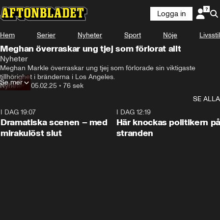
Logga in
Hem
Serier
Nyheter
Sport
Nöje
Livsstil
Meghan överraskar ung tjej som förlorat allt
Nyheter
Jag vet inte ens vad allt det här betyder.
Meghan Markle överraskar ung tjej som förlorade sin viktigaste 
tillhörighet i bränderna i Los Angeles.
Se mer
Nyheter
•
05.02.25
•
76 sek
SE ALLA
I DAG 19:07
0:42
I DAG 12:19
Dramatiska scenen – med
Här knockas politikern p
mirakulöst slut
stranden