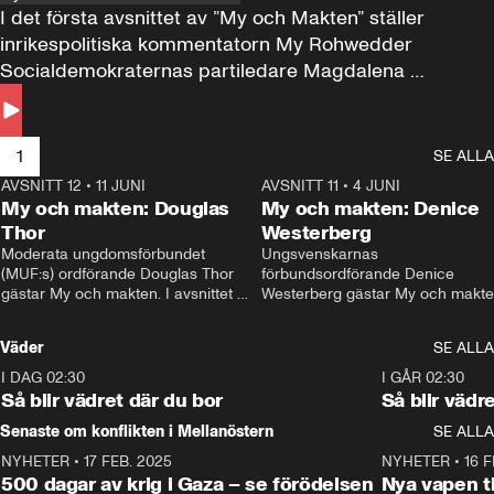
I det första avsnittet av ”My och Makten” ställer 
inrikespolitiska kommentatorn My Rohwedder 
Socialdemokraternas partiledare Magdalena 
Andersson till svars.
1
SE ALLA
AVSNITT 12
•
11 JUNI
26:27
AVSNITT 11
•
4 JUNI
2
My och makten: Douglas
My och makten: Denice
Thor
Westerberg
Moderata ungdomsförbundet 
Ungsvenskarnas 
(MUF:s) ordförande Douglas Thor 
förbundsordförande Denice 
gästar My och makten. I avsnittet 
Westerberg gästar My och makten.
diskuteras tonårsutvisningarna och 
avsnittet diskuteras migrationsfrå
hur Moderaterna ska locka väljare till 
och hur SD ska locka kvinnliga 
Väder
SE ALLA
valet i höst. 
väljare. 
I DAG 02:30
1:06
I GÅR 02:30
Så blir vädret där du bor
Så blir vädr
Senaste om konflikten i Mellanöstern
SE ALLA
NYHETER
•
17 FEB. 2025
0:45
NYHETER
•
16 F
500 dagar av krig i Gaza – se förödelsen
Nya vapen ti