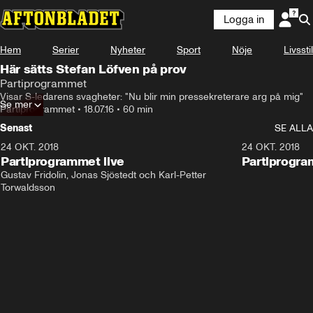
Logga in
Hem
Serier
Nyheter
Sport
Nöje
Livsstil
Här sätts Stefan Löfven på prov
Partiprogrammet
Visar S-ledarens svagheter: "Nu blir min pressekreterare arg på mig"
Se mer
Partiprogrammet
•
18.07.16
•
60 min
Senast
SE ALLA
24 OKT. 2018
32:13
24 OKT. 2018
Partiprogrammet live
Partiprogra
Gustav Fridolin, Jonas Sjöstedt och Karl-Petter 
Torwaldsson