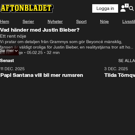
Logga in
Hem
Serier
Nyheter
Sport
Nöje
Livsstil
Vad händer med Justin Bieber?
Ett rent nöje
Vi pratar om detaljen från Grammys som gör Beyoncé mänsklig, 
fansen är väldigt oroliga för Justin Bieber, en realitystjärna tror att hon 
Se mer
har en levande parasit i ansiktet och det är kaos kring årets mest 
Ett rent nöje
•
05.02.25
•
32 min
Oscarsnominerade film.

Senast
SE ALLA
I studion: Natalie Demirian, Annie Månsson och Markus Larsson. 

Producent: Maja Andersson

11 DEC. 2025
35:04
3 DEC. 2025
Kontakt: ettrentnoje@aftonbladet.se
Papi Santana vill bli mer rumsren
Tilda Törnq