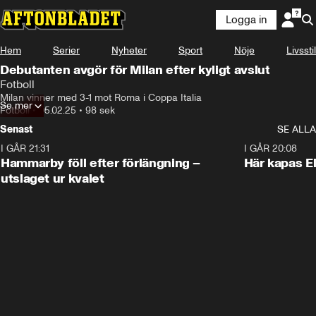
Logga in
Hem
Serier
Nyheter
Sport
Nöje
Livsstil
Debutanten avgör för Milan efter kyligt avslut
Fotboll
Milan vinner med 3-1 mot Roma i Coppa Italia
Se mer
Fotboll
•
05.02.25
•
98 sek
Senast
SE ALLA
I GÅR 21:31
1:28
I GÅR 20:08
Hammarby föll efter förlängning –
Här kapas El
utslaget ur kvalet