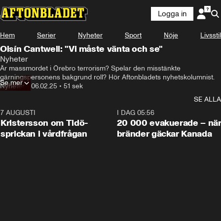
Logga in
Hem
Serier
Nyheter
Sport
Nöje
Livsstil
Oisín Cantwell: "Vi måste vänta och se"
Nyheter
Är massmordet i Örebro terrorism? Spelar den misstänkte 
gärningspersonens bakgrund roll? Hör Aftonbladets nyhetskolumnist.
Se mer
Nyheter
•
06.02.25
•
51 sek
SE ALLA
7 AUGUSTI
0:42
I DAG 05:56
Kristersson om Tidö-
20 000 evakuerade – nä
sprickan i vårdfrågan
bränder gäckar Kanada