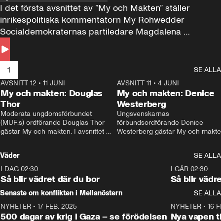
I det första avsnittet av ”My och Makten” ställer 
inrikespolitiska kommentatorn My Rohwedder 
Socialdemokraternas partiledare Magdalena 
Andersson till svars.
1
SE ALLA
AVSNITT 12
•
11 JUNI
26:27
AVSNITT 11
•
4 JUNI
2
My och makten: Douglas
My och makten: Denice
Thor
Westerberg
Moderata ungdomsförbundet 
Ungsvenskarnas 
(MUF:s) ordförande Douglas Thor 
förbundsordförande Denice 
gästar My och makten. I avsnittet 
Westerberg gästar My och makten.
diskuteras tonårsutvisningarna och 
avsnittet diskuteras migrationsfrå
hur Moderaterna ska locka väljare till 
och hur SD ska locka kvinnliga 
Väder
SE ALLA
valet i höst. 
väljare. 
I DAG 02:30
1:06
I GÅR 02:30
Så blir vädret där du bor
Så blir vädr
Senaste om konflikten i Mellanöstern
SE ALLA
NYHETER
•
17 FEB. 2025
0:45
NYHETER
•
16 F
500 dagar av krig i Gaza – se förödelsen
Nya vapen ti