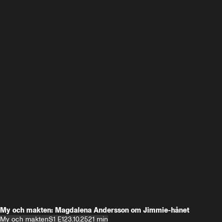
My och makten: Magdalena Andersson om Jimmie-hånet
My och makten
S1 E1
23.10.25
21 min