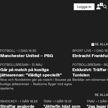
Logga in
SE ALLA
FOTBOLL
•
I DAG 14:30
SPORT LIVE
•
I DAG 16
E
Plus
Plus
Manchester United – PSG
Eintracht Frankfu
3
FOTBOLLSRESAN
•
13 MAJ
33:19
FOTBOLLSRESAN
•
S5
Går på match på kusliga
Exklusivt: Träffar
jättearenan: ”Väldigt speciellt”
Tunisien
Niva och Nordström går på match i Sousse på 
Berättar om sönernas tu
kusliga jättearenan – flaskorna flyger mot egna 
spelarna 
SE ALLA
 18:52
7
ISHOCKEY
•
I GÅR 18:26
2:19
TRAV
•
I GÅR 12:01
5:16
TRAV
•
I GÅR 
Straffar avgjorde
”Jättefin häst som
”Jag jagar 