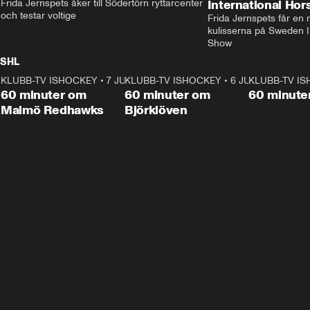
Frida Jernspets åker till Södertörn ryttarcenter 
International Ho
och testar voltige
Frida Jernspets får en 
kulisserna på Sweden In
Show
SHL
KLUBB-TV ISHOCKEY
1:02:53
•
7 JUNI
KLUBB-TV ISHOCKEY
1:00:59
•
6 JUNI
KLUBB-TV I
Plus
Plus
60 minuter om
60 minuter om
60 minute
Malmö Redhawks
Björklöven