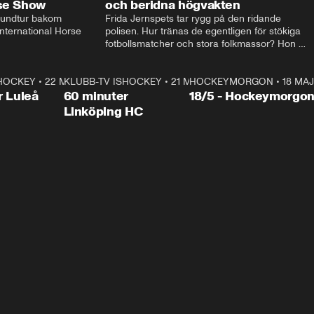
rse Show
och beridna högvakten
rundtur bakom 
Frida Jernspets tar rygg på den ridande 
ternational Horse 
polisen. Hur tränas de egentligen för stökiga 
fotbollsmatcher och stora folkmassor? Hon 
hälsar även på hos beridna högvakten, som 
den här dagen ska byta av högvakten, som 
SHOCKEY
1:00:28
•
22 MAJ
KLUBB-TV ISHOCKEY
vaktar slottet.
1:00:18
•
21 MAJ
HOCKEYMORGON
•
18 MAJ
Plus
r Luleå
60 minuter
18/5 - Hockeymorgo
Linköping HC