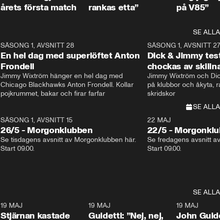
årets första match
rankas etta”
på V85”
SE ALLA
8
SÄSONG 1, AVSNITT 28
20:38
SÄSONG 1, AVSNITT 2
Plus
En hel dag med superlöftet Anton
Dick & Jimmy test
Frondell
chockas av skill
Jimmy Wixtröm hänger en hel dag med 
Jimmy Wixtröm och Dick
Chicago Blackhawks Anton Frondell. Kollar 
på klubbor och åkyta, r
pojkrummet, bakar och firar farfar
skridskor 
SE ALLA
SÄSONG 1, AVSNITT 15
22 MAJ
26/5 - Morgonklubben
22/5 - Morgonkl
Se tisdagens avsnitt av Morgonklubben här. 
Se fredagens avsnitt a
Start 09.00. 
Start 09.00. 
SE ALLA
1
19 MAJ
0:43
19 MAJ
0:39
19 MAJ
Stjärnan kastade
Guidetti: ”Nej, nej,
John Guide