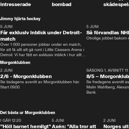
intresserade
bombad
skådespel
Jimmy hjärta hockey
5 JUNI
11:14
5 JUNI
Får exklusiv inblick under Detroit-
Så förvandlas NH
match
Otroliga jobbet bakom r
Över 1 000 personer jobbar under en match, 
för att få allt att gå runt i Little Ceasars Arena i 
Detroit. Vi har fått en exklusiv inblick i hur allt 
fungerar inför och under match i världens 
Morgonklubben
bästa hockeyliga
2 JUNI
SÄSONG 1, AVSNITT 11
2/6 - Morgonklubben
8/5 – Morgonklu
Se tisdagens avsnitt av Morgonklubben här. 
Se fredagens avsnitt 
Start 09.00. 
Malin Wahlberg, Alexa
Bank. 
Det bästa ur Morgonklubben
I GÅR 12:20
1:14
5 JUNI
0:44
2 JUNI
”Höll barnet hemligt”
Axén: ”Alla tror att
Norges ul