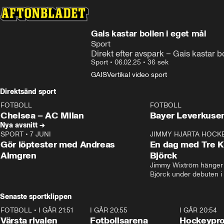
Gais kastar bollen i eget mål
Sport
Direkt efter avspark – Gais kastar b
Sport
•
06.02.25
•
36 sek
GAIS
Vertikal video sport
Direktsänd sport
FOTBOLL
FOTBOLL
LIVE
Plus
Plus
Chelsea – AC Milan
Bayer Leverkusen
Nya avsnitt →
SPORT
•
7 JUNI
16:36
JIMMY HJÄRTA HOCK
Gör löptester med Andreas
En dag med Tre K
Almgren
Björck
Jimmy Wixtröm hänger 
Björck under debuten i
Senaste sportklippen
FOTBOLL
•
I GÅR 21:51
0:31
I GÅR 20:55
0:29
I GÅR 20:54
Värsta rivalen
Fotbollsarena
Hockeyprof