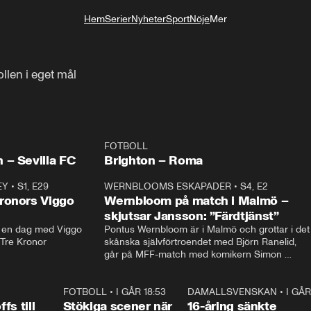
Hem
Serier
Nyheter
Sport
Nöje
Mer
Livsstil
ollen i eget mål
FOTBOLL
LIVE
LIV
Plus
 – Sevilla FC
Brighton – Roma
EY
•
S1, E29
17:38
WERNBLOOMS ESKAPADER
•
S4, E2
38:2
ronors Viggo
Wernbloom på match i Malmö –
skjutsar Jansson: ”Färdtjänst”
en dag med Viggo 
Pontus Wernbloom är i Malmö och grottar i det 
 Tre Kronor
skånska självförtroendet med Björn Ranelid, 
går på MFF-match med komikern Simon 
”Chippen” Svensson och hjälper skadade 
stjärnbacken Pontus Jansson hem. 
0:23
FOTBOLL
•
I GÅR 18:53
1:44
DAMALLSVENSKAN
•
I GÅR
0:4
fs till
Stökiga scener när
16-åring sänkte