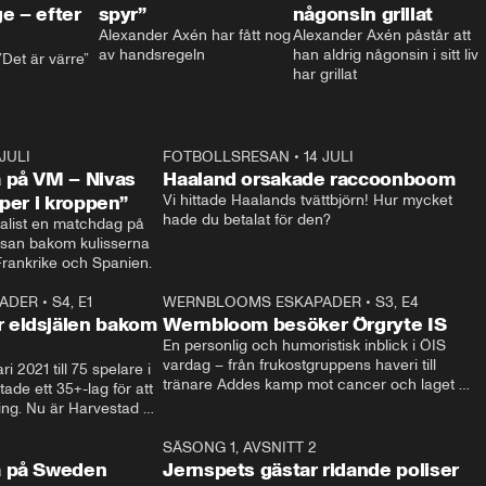
e – efter
spyr”
någonsin grillat
Alexander Axén har fått nog 
Alexander Axén påstår att 
av handsregeln
han aldrig någonsin i sitt liv 
Det är värre”
har grillat
 JULI
36:52
FOTBOLLSRESAN
•
14 JULI
0:3
 på VM – Nivas
Haaland orsakade raccoonboom
yper i kroppen”
Vi hittade Haalands tvättbjörn! Hur mycket 
hade du betalat för den?
list en matchdag på 
esan bakom kulisserna 
på semifinalen mellan Frankrike och Spanien. 
ADER
•
S4, E1
32:14
WERNBLOOMS ESKAPADER
•
S3, E4
33:1
Plus
 eldsjälen bakom
Wernbloom besöker Örgryte IS
En personlig och humoristisk inblick i ÖIS 
vardag – från frukostgruppens haveri till 
i 2021 till 75 spelare i 
tränare Addes kamp mot cancer och laget 
de ett 35+-lag för att 
som siktar mot Allsvenskan.
ing. Nu är Harvestad 
ch Wernbloom kliver 
14:14
SÄSONG 1, AVSNITT 2
24:5
a på Sweden
Jernspets gästar ridande poliser