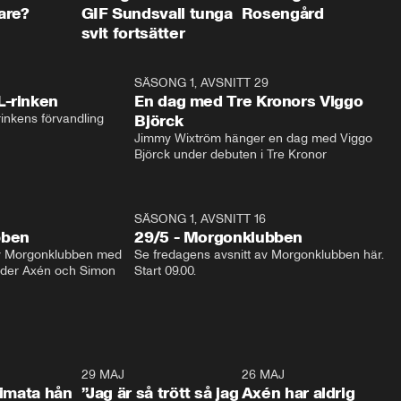
are?
GIF Sundsvall tunga
Rosengård
svit fortsätter
1:04
SÄSONG 1, AVSNITT 29
17:3
L-rinken
En dag med Tre Kronors Viggo
inkens förvandling
Björck
Jimmy Wixtröm hänger en dag med Viggo 
Björck under debuten i Tre Kronor
SÄSONG 1, AVSNITT 16
bben
29/5 - Morgonklubben
av Morgonklubben med 
Se fredagens avsnitt av Morgonklubben här. 
nder Axén och Simon 
Start 09.00. 
0:26
29 MAJ
0:30
26 MAJ
0:3
timata hån
”Jag är så trött så jag
Axén har aldrig