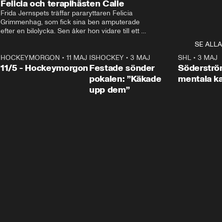
Felicia och terapihästen Calle
Frida Jernspets träffar pararyttaren Felicia 
Grimmenhag, som fick sina ben amputerade 
efter en bilolycka. Sen åker hon vidare till ett 
vård- och omsorgsboende med den 76 
SE ALLA
centimeter höga terapihästen Calle.
HOCKEYMORGON
•
11 MAJ
ISHOCKEY
•
3 MAJ
0:22
SHL
•
3 MAJ
n
11/5 - Hockeymorgon
Festade sönder
Söderströ
pokalen: ”Käkade
mentala 
upp dem”