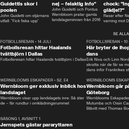
Guidettis skor i
nej – felaktig info”
chock: ”I
poolen
John Guidetti och Pontus 
glädje!?”
Wernbloom pratar gamla 
John Guidetti om stjärnans 
Rasar efter N
landslagsminnen från 2016
utfall: ”Fick fiska upp”
varning mot D
SE ALLA
8
FOTBOLLSRESAN
•
14 JULI
41:35
FOTBOLLSRESAN
•
10
Fotbollsresan hittar Haalands
Här bryter de ih
tvättbjörn i Dallas
dans
Fotbollsresan hittar Haalands tvättbjörn i Dallas
Erik Niva och Linn Nord
skratta när de får se 
dans inför Frankrikes st
VM-kvartsfinalen. 
4
WERNBLOOMS ESKAPADER
•
S2, E4
24:20
WERNBLOOMS ESKAP
Plus
Wernbloom ger exklusiv inblick hos
Wernbloom går på
landslaget
Göteborg
Wernbloom visar upp landslagets inre: Så äter 
Wernblooms Eskapader:
de – får rundtur i omklädningsrummet
Mutumba och Oisin Cant
Blåvitt med Thomas Bo
0
SÄSONG 1, AVSNITT 1
25:12
Jernspets gästar pararyttaren