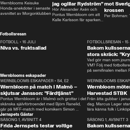
Wernblooms Keisuke 
jag ogillar Rydström”
mot Sverig
Honda-anekdoter i senaste 
Hör Alexander Axén och 
krossen
avsnittet av Morgonklubben
Pontus Wernbloom om att 
Per Bohman: ”
Kalle Karlsson får sparken 
från Bajen och att Henrik 
Rydström tar över
Fotbollsresan
FOTBOLL
•
16 JULI
0:44
FOTBOLLSRESAN
•
15
Niva vs. fruktsallad
Bakom kulisserna
stora skräck: ”Kr
Vad gör man som journa
VM? Följ med fotbollsr
Wernblooms eskapader
WERNBLOOMS ESKAPADER
•
S4, E2
38:23
WERNBLOOMS ESKAP
Wernbloom på match i Malmö –
Wernbloom möter
skjutsar Jansson: ”Färdtjänst”
Harvestad STBK
Pontus Wernbloom är i Malmö och grottar i det 
Från åtta gubbar i januar
skånska självförtroendet med Björn Ranelid, 
dag. Marcus Lager starta
går på MFF-match med komikern Simon 
lära känna folk i Linköp
Jernspets Gästar
”Chippen” Svensson och hjälper skadade 
STBK en institution – o
SÄSONG 1, AVSNITT 4
stjärnbacken Pontus Jansson hem. 
13:37
rakt in i värmen.
SÄSONG 1, AVSNITT 3
Frida Jernspets testar voltige
Bakom kulissern