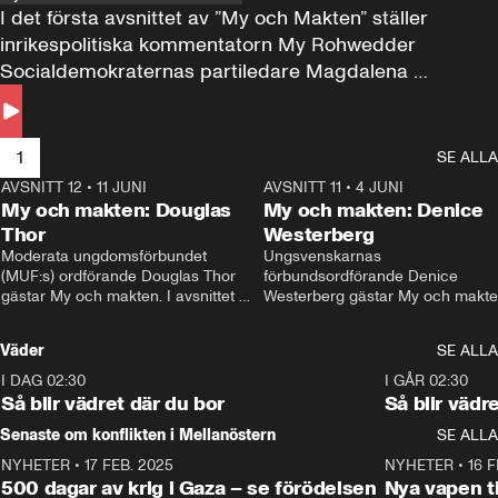
I det första avsnittet av ”My och Makten” ställer 
inrikespolitiska kommentatorn My Rohwedder 
Socialdemokraternas partiledare Magdalena 
Andersson till svars.
1
SE ALLA
AVSNITT 12
•
11 JUNI
26:27
AVSNITT 11
•
4 JUNI
2
My och makten: Douglas
My och makten: Denice
Thor
Westerberg
Moderata ungdomsförbundet 
Ungsvenskarnas 
(MUF:s) ordförande Douglas Thor 
förbundsordförande Denice 
gästar My och makten. I avsnittet 
Westerberg gästar My och makten.
diskuteras tonårsutvisningarna och 
avsnittet diskuteras migrationsfrå
hur Moderaterna ska locka väljare till 
och hur SD ska locka kvinnliga 
Väder
SE ALLA
valet i höst. 
väljare. 
I DAG 02:30
1:06
I GÅR 02:30
Så blir vädret där du bor
Så blir vädr
Senaste om konflikten i Mellanöstern
SE ALLA
NYHETER
•
17 FEB. 2025
0:45
NYHETER
•
16 F
500 dagar av krig i Gaza – se förödelsen
Nya vapen ti