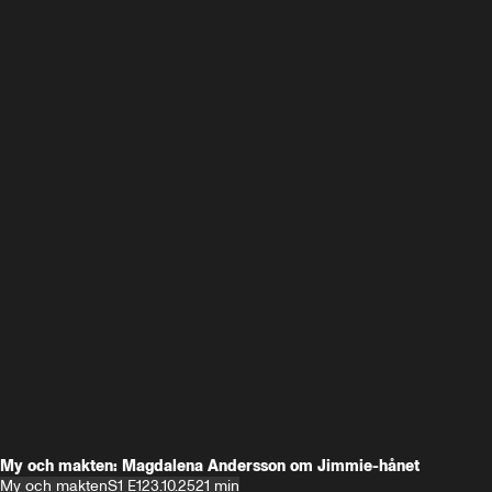
My och makten: Magdalena Andersson om Jimmie-hånet
My och makten
S1 E1
23.10.25
21 min