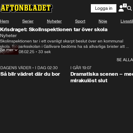
Logga in
Hem
Serier
Nyheter
Sport
Nöje
Livsstil
Krisdraget: Skolinspektionen tar över skola
Nyheter
Skolinspektionen tar i ett ovanligt skarpt beslut över en kommunal 
skola. Sjöparksskolan i Gällivare bedöms ha så allvarliga brister att 
Se mer
Skolinspektionen låter sina rådgivare gå in och styra upp arbetet.

Nyheter
•
08.02.25
•
33 sek
– Det har ju varit stökig skolmiljö, det har varit otrygghet på skolan, det 
SE ALLA
har förekommit att elever har känt sig kränkta och rädda, säger 
Skolinspektionens generaldirektör Helén Ängmo till TT.

DAGENS VÄDER
•
I DAG 02:30
1:06
I GÅR 19:07
Trots att kommunen rättat till problem som Skolinspektionen kritiserat, 
Så blir vädret där du bor
Dramatiska scenen – me
har problemen efter en tid dykt upp igen. Skolinspektionen hade 
mirakulöst slut
kunnat välja att stänga skolan – ge ett verksamhetsförbud. Men det 
finns ingen annan skola i Gällivare tätort.