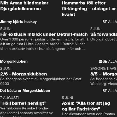
Nils Åman blindrankar
Hammarby föll efter
Djurgårdsikonerna
förlängning – utslaget ur
kvalet
Jimmy hjärta hockey
SE ALLA
5 JUNI
11:14
5 JUNI
Får exklusiv inblick under Detroit-match
Så förvandl
Över 1 000 personer jobbar under en match, för att få 
Otroliga jobbet
allt att gå runt i Little Ceasars Arena i Detroit. Vi har 
fått en exklusiv inblick i hur allt fungerar inför och 
under match i världens bästa hockeyliga
Morgonklubben
SE ALLA
2 JUNI
SÄSONG 1, AVSN
2/6 - Morgonklubben
8/5 – Morg
Se tisdagens avsnitt av Morgonklubben här. Start 
Se fredagens av
09.00. 
Det bästa ur Morgonklubben
SE ALLA
7 AUGUSTI
1:14
5 JUNI
”Höll barnet hemligt”
Axén: ”Alla tror att jag
Wernblooms Keisuke Honda-
ogillar Rydström”
anekdoter i senaste avsnittet av 
Hör Alexander Axén och Pontus 