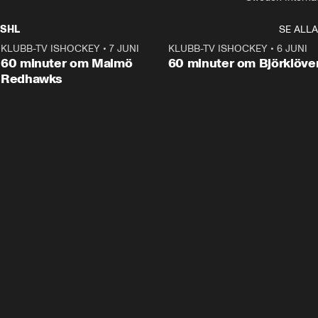
SHL
SE ALLA
KLUBB-TV ISHOCKEY
•
7 JUNI
1:02:53
KLUBB-TV ISHOCKEY
•
6 JUNI
1:0
Plus
60 minuter om Malmö
60 minuter om Björklöve
Redhawks