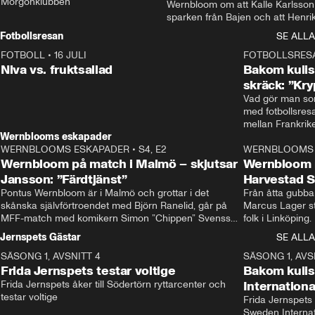
Morgonklubben
Wernbloom om att Kalle Karlsson 
sparken från Bajen och att Henrik
Rydström tar över
Fotbollsresan
SE ALLA
FOTBOLL
•
16 JULI
0:44
FOTBOLLSRES
Niva vs. fruktsallad
Bakom kulis
skräck: ”Kry
Vad gör man som
med fotbollsres
Wernblooms eskapader
WERNBLOOMS ESKAPADER
•
S4, E2
38:23
WERNBLOOMS 
Wernbloom på match i Malmö – skjutsar
Wernbloom 
Jansson: ”Färdtjänst”
Harvestad 
Pontus Wernbloom är i Malmö och grottar i det 
Från åtta gubbar 
skånska självförtroendet med Björn Ranelid, går på 
Marcus Lager sta
MFF-match med komikern Simon ”Chippen” Svensson 
folk i Linköping
och hjälper skadade stjärnbacken Pontus Jansson 
och Wernbloom kl
Jernspets Gästar
SE ALLA
hem. 
SÄSONG 1, AVSNITT 4
13:37
SÄSONG 1, AVS
Frida Jernspets testar voltige
Bakom kuli
Frida Jernspets åker till Södertörn ryttarcenter och 
Internation
testar voltige
Frida Jernspets 
Sweden Interna