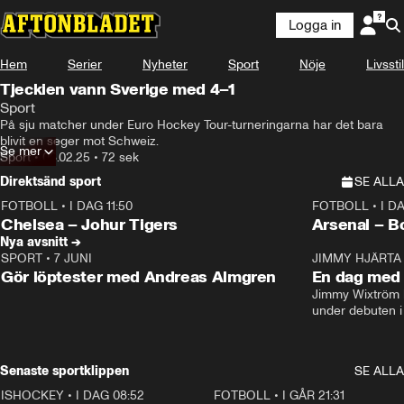
Logga in
Hem
Serier
Nyheter
Sport
Nöje
Livsstil
Tjeckien vann Sverige med 4–1
Sport
På sju matcher under Euro Hockey Tour-turneringarna har det bara 
blivit en seger mot Schweiz.
Se mer
Sport
•
06.02.25
•
72 sek
Direktsänd sport
SE ALLA
FOTBOLL
•
I DAG 11:50
FOTBOLL
•
I D
Plus
Plus
Chelsea – Johur Tigers
Arsenal – B
Nya avsnitt →
SPORT
•
7 JUNI
16:36
JIMMY HJÄRTA
Gör löptester med Andreas Almgren
En dag med 
Jimmy Wixtröm 
under debuten i
Senaste sportklippen
SE ALLA
ISHOCKEY
•
I DAG 08:52
1:08
FOTBOLL
•
I GÅR 21:31