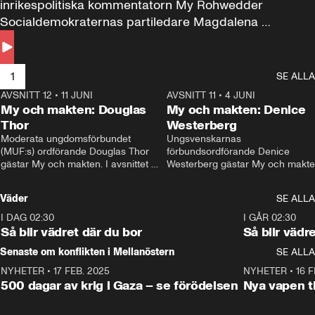
inrikespolitiska kommentatorn My Rohwedder 
Socialdemokraternas partiledare Magdalena 
Andersson till svars.
1
SE ALLA
AVSNITT 12
•
11 JUNI
26:27
AVSNITT 11
•
4 JUNI
2
My och makten: Douglas
My och makten: Denice
Thor
Westerberg
Moderata ungdomsförbundet 
Ungsvenskarnas 
(MUF:s) ordförande Douglas Thor 
förbundsordförande Denice 
gästar My och makten. I avsnittet 
Westerberg gästar My och makten.
diskuteras tonårsutvisningarna och 
avsnittet diskuteras migrationsfrå
hur Moderaterna ska locka väljare till 
och hur SD ska locka kvinnliga 
Väder
SE ALLA
valet i höst. 
väljare. 
I DAG 02:30
1:06
I GÅR 02:30
Så blir vädret där du bor
Så blir vädr
Senaste om konflikten i Mellanöstern
SE ALLA
NYHETER
•
17 FEB. 2025
0:45
NYHETER
•
16 F
500 dagar av krig i Gaza – se förödelsen
Nya vapen ti