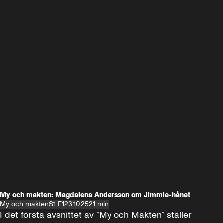
My och makten: Magdalena Andersson om Jimmie-hånet
My och makten
S1 E1
23.10.25
21 min
I det första avsnittet av ”My och Makten” ställer 