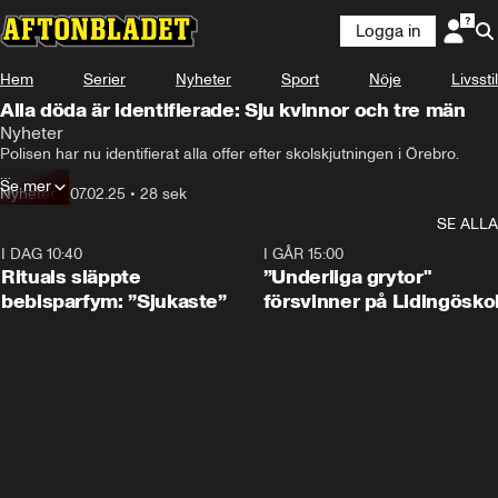
Logga in
Hem
Serier
Nyheter
Sport
Nöje
Livsstil
Alla döda är identifierade: Sju kvinnor och tre män
Nyheter
Polisen har nu identifierat alla offer efter skolskjutningen i Örebro.

Se mer
Den misstänkte gärningsmannen Rickard Andersson, 35, sköt ihjäl sju 
Nyheter
•
07.02.25
•
28 sek
kvinnor och tre män innan han tog sitt eget liv, enligt uppgift till 
SE ALLA
Aftonbladet.

I DAG 10:40
1:01
I GÅR 15:00
Statsminister Ulf Kristersson skickar en en hälsning till de anhöriga.

Rituals släppte
”Underliga grytor"
bebisparfym: ”Sjukaste”
försvinner på Lidingösko
– Vi står bredvid er, säger han i en kommentar till Aftonbladet.