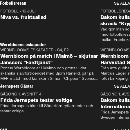
Rydström tar över
Fotbollsresan
SE ALLA
FOTBOLL
•
16 JULI
0:44
FOTBOLLSRES
Niva vs. fruktsallad
Bakom kulis
skräck: ”Kry
Vad gör man som
med fotbollsres
Wernblooms eskapader
WERNBLOOMS ESKAPADER
•
S4, E2
38:23
WERNBLOOMS 
Wernbloom på match i Malmö – skjutsar
Wernbloom 
Jansson: ”Färdtjänst”
Harvestad 
Pontus Wernbloom är i Malmö och grottar i det 
Från åtta gubbar 
skånska självförtroendet med Björn Ranelid, går på 
Marcus Lager sta
MFF-match med komikern Simon ”Chippen” Svensson 
folk i Linköping
och hjälper skadade stjärnbacken Pontus Jansson 
och Wernbloom kl
Jernspets Gästar
SE ALLA
hem. 
SÄSONG 1, AVSNITT 4
13:37
SÄSONG 1, AVS
Frida Jernspets testar voltige
Bakom kuli
Frida Jernspets åker till Södertörn ryttarcenter och 
Internation
testar voltige
Frida Jernspets 
Sweden Interna