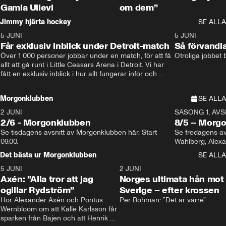
Gamla Ullevi
om dem”
Jimmy hjärta hockey
SE ALLA
5 JUNI
11:14
5 JUNI
Får exklusiv inblick under Detroit-match
Så förvandl
Över 1 000 personer jobbar under en match, för att få 
Otroliga jobbet
allt att gå runt i Little Ceasars Arena i Detroit. Vi har 
fått en exklusiv inblick i hur allt fungerar inför och 
under match i världens bästa hockeyliga
Morgonklubben
SE ALLA
2 JUNI
SÄSONG 1, AVSN
2/6 - Morgonklubben
8/5 – Morg
Se tisdagens avsnitt av Morgonklubben här. Start 
Se fredagens av
09.00. 
Det bästa ur Morgonklubben
SE ALLA
5 JUNI
0:44
2 JUNI
Axén: ”Alla tror att jag
Norges ultimata hån mot
ogillar Rydström”
Sverige – efter krossen
Hör Alexander Axén och Pontus 
Per Bohman: ”Det är värre”
Wernbloom om att Kalle Karlsson får 
sparken från Bajen och att Henrik 