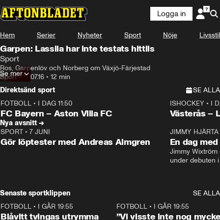
Logga in
Hem
Serier
Nyheter
Sport
Nöje
Livsstil
Garpen: Lassila har inte testats hittils
Sport
Ros, Garpenlöv och Norberg om Växjö-Färjestad
Se mer
Sport
•
18.07.16
•
12 min
Direktsänd sport
SE ALLA
FOTBOLL
•
I DAG 11:50
ISHOCKEY
•
I 
Plus
Plus
FC Bayern – Aston Villa FC
Västerås – 
Nya avsnitt →
SPORT
•
7 JUNI
16:36
JIMMY HJÄRTA
Gör löptester med Andreas Almgren
En dag med 
Jimmy Wixtröm 
under debuten i
Senaste sportklippen
SE ALLA
FOTBOLL
•
I GÅR 19:55
0:29
FOTBOLL
•
I GÅR 19:55
Blåvitt tvingas utrymma
”Vi visste inte nog mycke