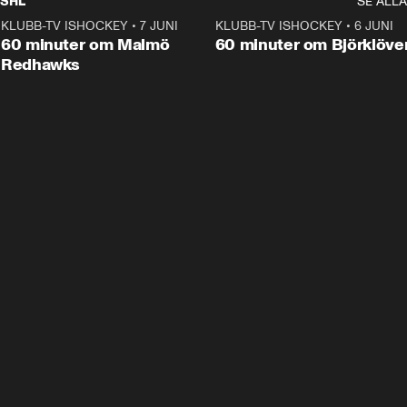
SHL
SE ALLA
KLUBB-TV ISHOCKEY
•
7 JUNI
1:02:53
KLUBB-TV ISHOCKEY
•
6 JUNI
1:0
Plus
60 minuter om Malmö
60 minuter om Björklöve
Redhawks