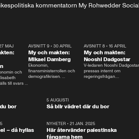
r inrikespolitiska kommentatorn My Rohwedder Soci
27 MAJ
3:51
AVSNITT 9
•
30 APRIL
24:00
AVSNITT 8
•
16 APRIL
25:1
kten:
My och makten:
My och makten:
Mikael Damberg
Nooshi Dadgostar
on
Ekonomin, 
V-ledaren Nooshi Dadgostar
finansministerrollen och 
pressas internt om 
onomin och 
demografikrisen. 
regeringsfrågan.

lisabeth 
Oppositionen ställs till svars 
I Aftonbladets 
ls till svars 
när Socialdemokraternas 
partiledarutfrågning ”My 
stern gästar 
Mikael Damberg gästar My 
och Makten” sätter hon ner 
My och Makten. 
och Makten. 
foten mot kritikerna:

1:06
5 AUGUSTI
1:0
– Vi ställer upp i val. Ska vi 
 du bor
Så blir vädret där du bor
vara med så sitter vi förstås 
25
1:22
NYHETER
•
21 JAN. 2025
0:5
ael – då hyllas
Här återvänder palestinska
fångarna hem