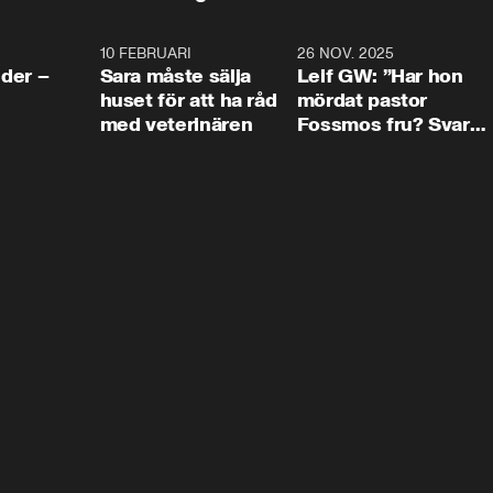
4:24
10 FEBRUARI
4:13
26 NOV. 2025
8:1
der –
Sara måste sälja
Leif GW: ”Har hon
huset för att ha råd
mördat pastor
med veterinären
Fossmos fru? Svar
nej.”