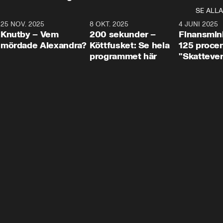
SE ALLA
3
25 NOV. 2025
31:05
8 OKT. 2025
4:29
4 JUNI 2025
Knutby – Vem
200 sekunder –
Finansmin
mördade Alexandra?
Köttfusket: Se hela
125 procent
programmet här
"Skattever
viktig uppg