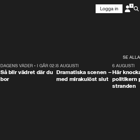
Logga in
SE ALLA
7
DAGENS VÄDER
•
I GÅR 02:30
1:06
6 AUGUSTI
0:42
6 AUGUSTI
Så blir vädret där du
Dramatiska scenen –
Här knock
bor
med mirakulöst slut
politikern 
stranden