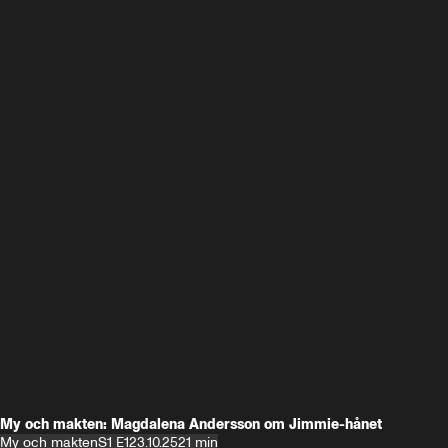
My och makten: Magdalena Andersson om Jimmie-hånet
My och makten
S1 E1
23.10.25
21 min