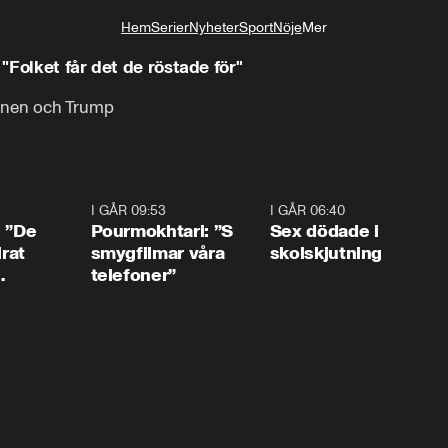
Hem
Serier
Nyheter
Sport
Nöje
Mer
Livsstil
"Folket får det de röstade för"
sonen och Trump
1:54
I GÅR 09:53
1:36
I GÅR 06:40
0:4
: ”De
Pourmokhtari: ”S
Sex dödade i
irat
smygfilmar våra
skolskjutning
telefoner”
ns”