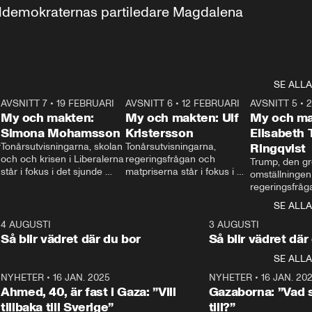
aldemokraternas partiledare Magdalena 
SE ALLA
7
AVSNITT 7
•
19 FEBRUARI
24:30
AVSNITT 6
•
12 FEBRUARI
27:30
AVSNITT 5
•
My och makten:
My och makten: Ulf
My och ma
Simona Mohamsson
Kristersson
Elisabeth
 
Tonårsutvisningarna, skolan 
Tonårsutvisningarna, 
Ringqvist
och och krisen i Liberalerna 
regeringsfrågan och 
Trump, den gr
står i fokus i det sjunde 
matpriserna står i fokus i 
omställningen
avsnittet av ”My och 
det sjätte avsnittet av ”My 
regeringsfråga
makten”. Se när 
och makten”. Se när 
centrum i det 
SE ALLA
Aftonbladets inrikespolitiska 
Aftonbladets inrikespolitiska 
avsnittet av ”
kommentator My 
kommentator My 
6
4 AUGUSTI
1:06
3 AUGUSTI
Makten”. Se nä
Rohwedder ställer 
Rohwedder ställer 
Så blir vädret där du bor
Så blir vädret där
Aftonbladets in
utbildnings- och 
statsminister Ulf Kristersson 
kommentator 
SE ALLA
integrationsminister Simona 
till svars.
Rohwedder stäl
Mohamsson till svars.
Centerpartiets
2
NYHETER
•
16 JAN. 2025
1:01
NYHETER
•
16 JAN. 20
Thand Ring till
Ahmed, 40, är fast i Gaza: ”Vill
Gazaborna: ”Vad s
tillbaka till Sverige”
till?”