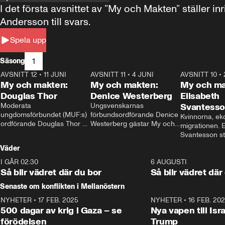
I det första avsnittet av ”My och Makten” ställe
Andersson till svars.
Spela upp
1
Säsong
AVSNITT 12
•
11 JUNI
26:27
AVSNITT 11
•
4 JUNI
23:40
AVSNITT 10
•
My och makten:
My och makten:
My och ma
Douglas Thor
Denice Westerberg
Elisabeth
Moderata 
Ungsvenskarnas 
Svantess
ungdomsförbundet (MUF:s) 
förbundsordförande Denice 
Kvinnorna, ek
ordförande Douglas Thor 
Westerberg gästar My och 
migrationen. E
gästar My och makten. I 
makten. I avsnittet 
Svantesson stäl
avsnittet diskuteras 
diskuteras migrationsfrågan 
när finansmini
Väder
tonårsutvisningarna och hur 
och hur SD ska locka 
Moderaterna ska locka 
kvinnliga väljare. 
I GÅR 02:30
1:06
6 AUGUSTI
väljare till valet i höst. 
Så blir vädret där du bor
Så blir vädret där
Senaste om konflikten i Mellanöstern
NYHETER
•
17 FEB. 2025
0:45
NYHETER
•
16 FEB. 20
500 dagar av krig i Gaza – se
Nya vapen till Isr
förödelsen
Trump