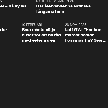
25
1:22
NYHETER
•
21 JAN. 2025
0:5
ael – då hyllas
Här återvänder palestinska
fångarna hem
4:24
10 FEBRUARI
4:13
26 NOV. 2025
8:1
der –
Sara måste sälja
Leif GW: ”Har hon
huset för att ha råd
mördat pastor
med veterinären
Fossmos fru? Svar
nej.”