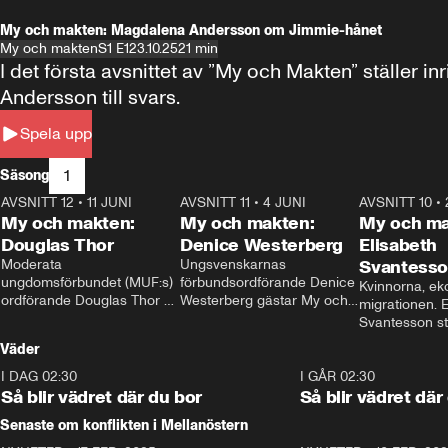
My och makten: Magdalena Andersson om Jimmie-hånet
My och makten
S1 E1
23.10.25
21 min
I det första avsnittet av ”My och Makten” ställe
Andersson till svars.
Spela upp
1
Säsong
AVSNITT 12
•
11 JUNI
26:27
AVSNITT 11
•
4 JUNI
23:40
AVSNITT 10
•
My och makten:
My och makten:
My och ma
Douglas Thor
Denice Westerberg
Elisabeth
Moderata 
Ungsvenskarnas 
Svantess
ungdomsförbundet (MUF:s) 
förbundsordförande Denice 
Kvinnorna, ek
ordförande Douglas Thor 
Westerberg gästar My och 
migrationen. E
gästar My och makten. I 
makten. I avsnittet 
Svantesson stäl
avsnittet diskuteras 
diskuteras migrationsfrågan 
när finansmini
Väder
tonårsutvisningarna och hur 
och hur SD ska locka 
Moderaterna ska locka 
kvinnliga väljare. 
I DAG 02:30
1:06
I GÅR 02:30
väljare till valet i höst. 
Så blir vädret där du bor
Så blir vädret där
Senaste om konflikten i Mellanöstern