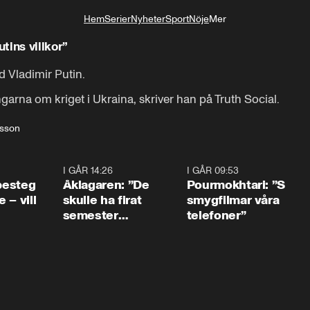
Hem
Serier
Nyheter
Sport
Nöje
Mer
Livsstil
tins villkor”
 Vladimir Putin.

garna om kriget i Ukraina, skriver han på Truth Social.
sson
0:54
I GÅR 14:26
1:54
I GÅR 09:53
1:3
 besteg
Åklagaren: ”De
Pourmokhtari: ”S
 – vill
skulle ha firat
smygfilmar våra
semester
telefoner”
tillsammans”