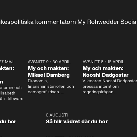
r inrikespolitiska kommentatorn My Rohwedder Soci
27 MAJ
3:51
AVSNITT 9
•
30 APRIL
24:00
AVSNITT 8
•
16 APRIL
25:1
kten:
My och makten:
My och makten:
Mikael Damberg
Nooshi Dadgostar
on
Ekonomin, 
V-ledaren Nooshi Dadgostar
finansministerrollen och 
pressas internt om 
onomin och 
demografikrisen. 
regeringsfrågan.

lisabeth 
Oppositionen ställs till svars 
I Aftonbladets 
ls till svars 
när Socialdemokraternas 
partiledarutfrågning ”My 
stern gästar 
Mikael Damberg gästar My 
och Makten” sätter hon ner 
My och Makten. 
och Makten. 
foten mot kritikerna:

1:06
6 AUGUSTI
1:0
– Vi ställer upp i val. Ska vi 
 du bor
Så blir vädret där du bor
vara med så sitter vi förstås 