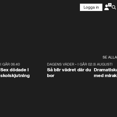
Logga in
SE ALLA
6
I GÅR 06:40
0:47
DAGENS VÄDER
•
I GÅR 02:30
1:06
6 AUGUSTI
Sex dödade i
Så blir vädret där du
Dramatisk
skolskjutning
bor
med miraku