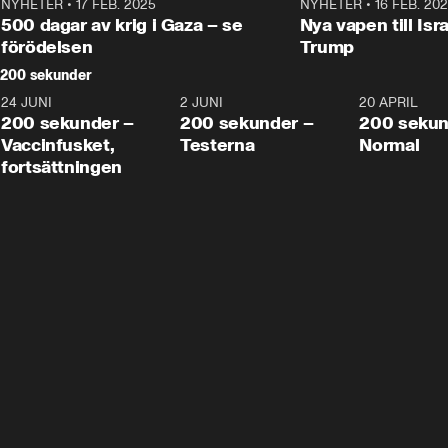
NYHETER
•
17 FEB. 2025
0:45
NYHETER
•
16 FEB. 20
500 dagar av krig i Gaza – se
Nya vapen till Isr
förödelsen
Trump
200 sekunder
24 JUNI
5:00
2 JUNI
4:23
20 APRIL
200 sekunder –
200 sekunder –
200 sekun
Vaccinfusket,
Testerna
Normal
fortsättningen