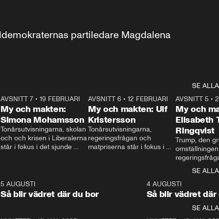
aldemokraternas partiledare Magdalena 
SE ALLA
7
AVSNITT 7
•
19 FEBRUARI
24:30
AVSNITT 6
•
12 FEBRUARI
27:30
AVSNITT 5
•
My och makten:
My och makten: Ulf
My och ma
Simona Mohamsson
Kristersson
Elisabeth
 
Tonårsutvisningarna, skolan 
Tonårsutvisningarna, 
Ringqvist
och och krisen i Liberalerna 
regeringsfrågan och 
Trump, den gr
står i fokus i det sjunde 
matpriserna står i fokus i 
omställningen
avsnittet av ”My och 
det sjätte avsnittet av ”My 
regeringsfråga
makten”. Se när 
och makten”. Se när 
centrum i det 
SE ALLA
Aftonbladets inrikespolitiska 
Aftonbladets inrikespolitiska 
avsnittet av ”
kommentator My 
kommentator My 
6
5 AUGUSTI
1:06
4 AUGUSTI
Makten”. Se nä
Rohwedder ställer 
Rohwedder ställer 
Så blir vädret där du bor
Så blir vädret där
Aftonbladets in
utbildnings- och 
statsminister Ulf Kristersson 
kommentator 
SE ALLA
integrationsminister Simona 
till svars.
Rohwedder stäl
Mohamsson till svars.