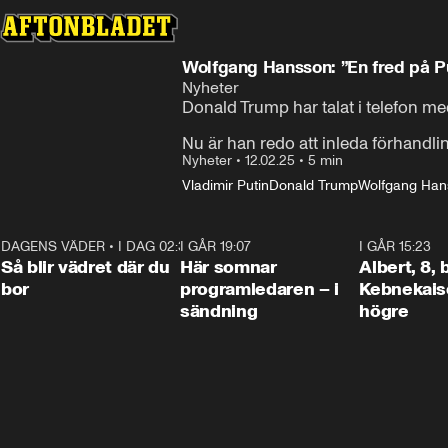
Wolfgang Hansson: ”En fred på Pu
Nyheter
Donald Trump har talat i telefon med
Nu är han redo att inleda förhandlin
Nyheter
•
12.02.25
•
5 min
Vladimir Putin
Donald Trump
Wolfgang Han
DAGENS VÄDER
•
I DAG 02:30
1:06
I GÅR 19:07
0:45
I GÅR 15:23
Så blir vädret där du
Här somnar
Albert, 8,
bor
programledaren – i
Kebnekaise
sändning
högre