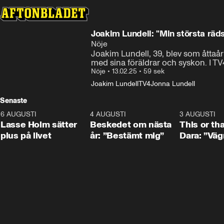
Joakim Lundell: "Min största räds
Nöje
Joakim Lundell, 39, blev som åttaår
med sina föräldrar och syskon. I TV
Nöje
•
13.02.25
•
59 sek
Joakim Lundell
TV4
Jonna Lundell
Senaste
6 AUGUSTI
1:04
4 AUGUSTI
0:24
3 AUGUSTI
Lasse Holm sätter
Beskedet om nästa
This or th
plus på livet
år: ”Bestämt mig”
Dara: ”Väg