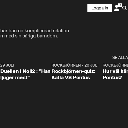
Logga in
 har han en komplicerad relation 
tten med sin såriga barndom.
SE ALLA
9
29 JULI
0:47
ROCKBJÖRNEN
•
28 JULI
0:15
ROCKBJÖRN
Duellen i Noll2 : ”Han
Rockbjörnen-quiz:
Hur väl kä
ljuger mest”
Katia VS Pontus
Pontus?