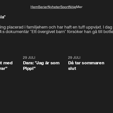
Hem
Serier
Nyheter
Sport
Nöje
Mer
Livsstil
la"
ing placerad i familjehem och har haft en tuff uppväxt. I dag
4:s dokumentär ”Ett övergivet barn” försöker han gå till bo
1:02
29 JULI
0:41
29 JULI
0:3
at med
Dara: ”Jag är som
Då tar sommaren
rar”
Pippi”
slut