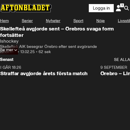
Logga in
Hem
Serier
Nyheter
Sport
Nöje
Livsstil
Skellefteå avgjorde sent – Örebros svaga form
fortsätter
Ishockey
Skellefteå AIK besegrar Örebro efter sent avgörande
Se mer
Ishockey
•
13.02.25
•
62 sek
Senast
SE ALLA
I GÅR 18:26
2:19
9 SEPTEMBER
Plus
Straffar avgjorde årets första match
Örebro – Li