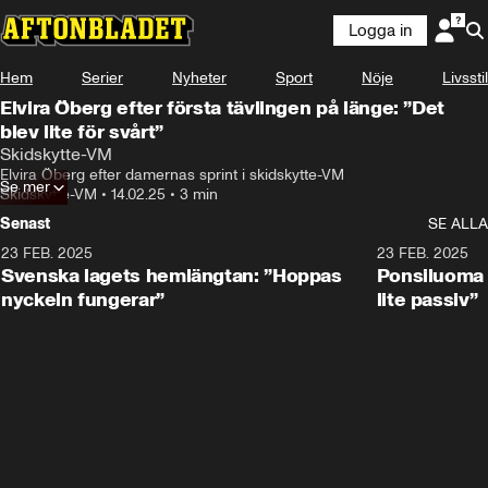
Logga in
Hem
Serier
Nyheter
Sport
Nöje
Livsstil
Elvira Öberg efter första tävlingen på länge: ”Det
blev lite för svårt”
Skidskytte-VM
Elvira Öberg efter damernas sprint i skidskytte-VM
Se mer
Skidskytte-VM
•
14.02.25
•
3 min
Senast
SE ALLA
23 FEB. 2025
1:51
23 FEB. 2025
Svenska lagets hemlängtan: ”Hoppas
Ponsiluoma e
nyckeln fungerar”
lite passiv”