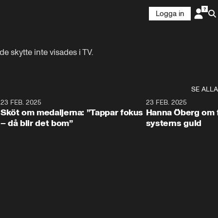
Logga in
skytte inte visades i TV.
SE ALLA
3
23 FEB. 2025
2:00
23 FEB. 2025
Sköt om medaljerna: ”Tappar fokus
Hanna Öberg om f
– då blir det bom”
systerns guld