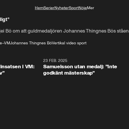
Hem
Serier
Nyheter
Sport
Nöje
Mer
Livsstil
ligt”
i Bö om att guldmedaljören Johannes Thingnes Bös stående 
te–VM
Johannes Thingnes Bö
Vertikal video sport
2:44
23 FEB. 2025
2:1
insatsen i VM:
Samuelsson utan medalj: ”Inte
iv”
godkänt mästerskap”