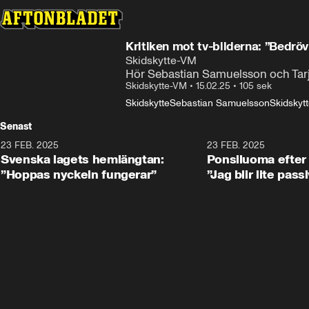
Kritiken mot tv-bilderna: ”Bedröv
Skidskytte-VM
Hör Sebastian Samuelsson och Tarje
Skidskytte-VM
•
15.02.25
•
105 sek
Skidskytte
Sebastian Samuelsson
Skidskyt
Senast
23 FEB. 2025
1:51
23 FEB. 2025
Svenska lagets hemlängtan:
Ponsiluoma efter 
”Hoppas nyckeln fungerar”
”Jag blir lite pass