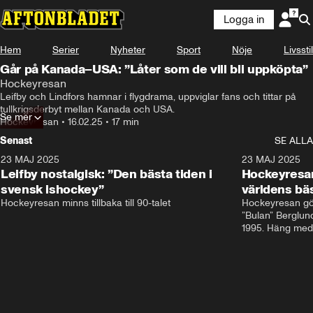
Logga in
Hem
Serier
Nyheter
Sport
Nöje
Livsstil
Går på Kanada–USA: ”Låter som de vill bli uppköpta”
Hockeyresan
Leifby och Lindfors hamnar i flygdrama, uppviglar fans och tittar på 
tullkrigsderbyt mellan Kanada och USA.
Se mer
Hockeyresan
•
16.02.25
•
17 min
Senast
SE ALLA
23 MAJ 2025
0:31
23 MAJ 2025
Leifby nostalgisk: ”Den bästa tiden i
Hockeyresan
svensk ishockey”
världens bä
Hockeyresan minns tillbaka till 90-talet
Hockeyresan gör
”Bulan” Berglun
1995. Häng med 
världens bästa 
med ikonerna. E