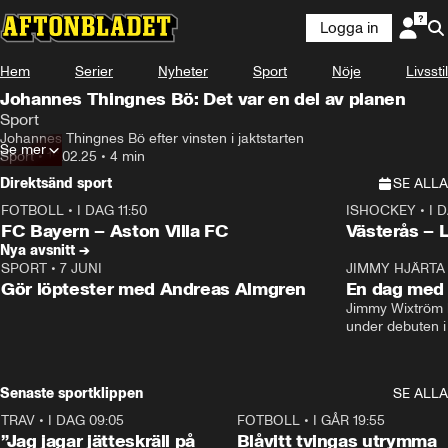
Logga in
Hem
Serier
Nyheter
Sport
Nöje
Livsstil
Johannes Thingnes Bö: Det var en del av planen
Sport
Johannes Thingnes Bö efter vinsten i jaktstarten
Se mer
Sport
•
16.02.25
•
4 min
Direktsänd sport
SE ALLA
FOTBOLL
•
I DAG 11:50
ISHOCKEY
•
I 
Plus
Plus
FC Bayern – Aston Villa FC
Västerås – 
Nya avsnitt →
SPORT
•
7 JUNI
16:36
JIMMY HJÄRTA
Gör löptester med Andreas Almgren
En dag med 
Jimmy Wixtröm 
under debuten i
Senaste sportklippen
SE ALLA
TRAV
•
I DAG 09:05
1:06
FOTBOLL
•
I GÅR 19:55
”Jag jagar jätteskräll på
Blåvitt tvingas utrymma