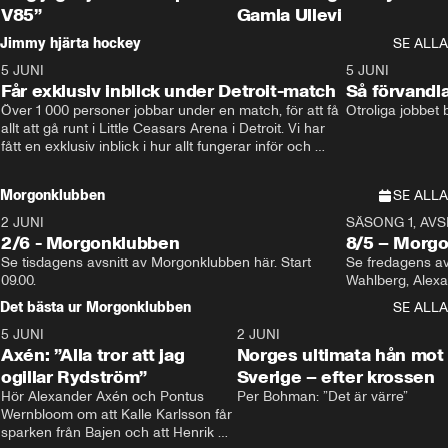
V85”
Gamla Ullevi
Jimmy hjärta hockey
SE ALLA
5 JUNI
11:14
5 JUNI
Får exklusiv inblick under Detroit-match
Så förvandl
Över 1 000 personer jobbar under en match, för att få 
Otroliga jobbet
allt att gå runt i Little Ceasars Arena i Detroit. Vi har 
fått en exklusiv inblick i hur allt fungerar inför och 
under match i världens bästa hockeyliga
Morgonklubben
SE ALLA
2 JUNI
SÄSONG 1, AVSN
2/6 - Morgonklubben
8/5 – Morg
Se tisdagens avsnitt av Morgonklubben här. Start 
Se fredagens av
09.00. 
Det bästa ur Morgonklubben
SE ALLA
5 JUNI
0:44
2 JUNI
Axén: ”Alla tror att jag
Norges ultimata hån mot
ogillar Rydström”
Sverige – efter krossen
Hör Alexander Axén och Pontus 
Per Bohman: ”Det är värre”
Wernbloom om att Kalle Karlsson får 
sparken från Bajen och att Henrik 