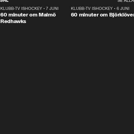
SHL
SE ALLA
KLUBB-TV ISHOCKEY
•
7 JUNI
1:02:53
KLUBB-TV ISHOCKEY
•
6 JUNI
1:0
Plus
60 minuter om Malmö
60 minuter om Björklöve
Redhawks