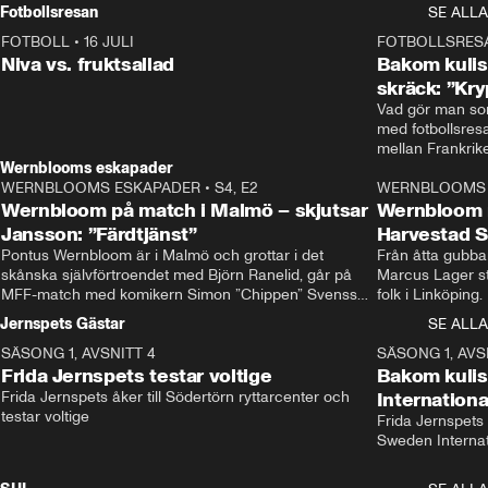
Rydström tar över
Fotbollsresan
SE ALLA
FOTBOLL
•
16 JULI
0:44
FOTBOLLSRES
Niva vs. fruktsallad
Bakom kulis
skräck: ”Kry
Vad gör man som
med fotbollsres
Wernblooms eskapader
WERNBLOOMS ESKAPADER
•
S4, E2
38:23
WERNBLOOMS 
Wernbloom på match i Malmö – skjutsar
Wernbloom 
Jansson: ”Färdtjänst”
Harvestad 
Pontus Wernbloom är i Malmö och grottar i det 
Från åtta gubbar 
skånska självförtroendet med Björn Ranelid, går på 
Marcus Lager sta
MFF-match med komikern Simon ”Chippen” Svensson 
folk i Linköping
och hjälper skadade stjärnbacken Pontus Jansson 
och Wernbloom kl
Jernspets Gästar
SE ALLA
hem. 
SÄSONG 1, AVSNITT 4
13:37
SÄSONG 1, AVS
Frida Jernspets testar voltige
Bakom kuli
Frida Jernspets åker till Södertörn ryttarcenter och 
Internation
testar voltige
Frida Jernspets 
Sweden Interna