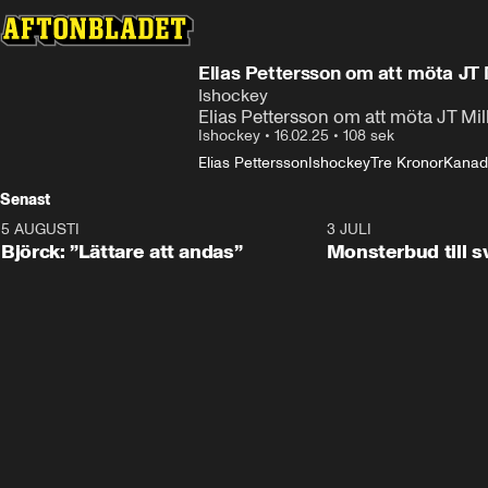
Elias Pettersson om att möta JT M
Ishockey
Elias Pettersson om att möta JT Mi
Ishockey
•
16.02.25
•
108 sek
Elias Pettersson
Ishockey
Tre Kronor
Kanada
Senast
5 AUGUSTI
2:08
3 JULI
Björck: ”Lättare att andas”
Monsterbud till 