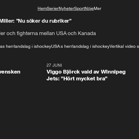
Hem
Serier
Nyheter
Sport
Nöje
Mer
Livsstil
iller: ”Nu söker du rubriker”
ller och fighterna mellan USA och Kanada
s herrlandslag i ishockey
USA:s herrlandslag i ishockey
Vertikal video 
0:30
27 JUNI
0:4
svensken
Viggo Björck vald av Winnipeg
Jets: ”Hört mycket bra”