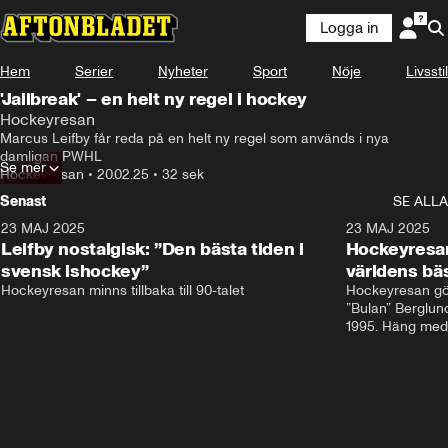
Logga in
Hem
Serier
Nyheter
Sport
Nöje
Livsstil
'Jailbreak' – en helt ny regel i hockey
Hockeyresan
Marcus Leifby får reda på en helt ny regel som används i nya 
damligan PWHL
Se mer
Hockeyresan
•
20.02.25
•
32 sek
Senast
SE ALLA
23 MAJ 2025
0:31
23 MAJ 2025
Leifby nostalgisk: ”Den bästa tiden i
Hockeyresan
svensk ishockey”
världens bä
Hockeyresan minns tillbaka till 90-talet
Hockeyresan gör
”Bulan” Berglun
1995. Häng med 
världens bästa 
med ikonerna. E