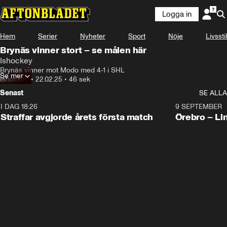
Logga in
Hem
Serier
Nyheter
Sport
Nöje
Livsstil
Brynäs vinner stort – se målen här
Ishockey
Brynäs vinner mot Modo med 4-1 i SHL
Se mer
Ishockey
•
22.02.25
•
46 sek
Senast
SE ALLA
I DAG 18:26
2:19
9 SEPTEMBER
Plus
Straffar avgjorde årets första match
Örebro – Li