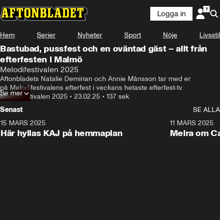
Logga in
Hem
Serier
Nyheter
Sport
Nöje
Livsstil
Bastubad, pussfest och en oväntad gäst – allt från
efterfesten i Malmö
Melodifestivalen 2025
Aftonbladets Natalie Demirian och Annie Månsson tar med er 
på Melodifestivalens efterfest i veckans hetaste efterfest-tv.
Se mer
Melodifestivalen 2025
•
23.02.25
•
137 sek
Senast
SE ALLA
15 MARS 2025
2:17
11 MARS 2025
Här hyllas KAJ på hemmaplan
Meira om Ca