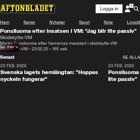
Logga in
Hem
Serier
Nyheter
Sport
Nöje
Livsstil
Ponsiluoma efter insatsen i VM: ”Jag blir lite passiv”
Skidskytte-VM
Martin Ponsiluoma efter herrarnas masstart i skidskytte-VM
Se mer
Skidskytte-VM
•
23.02.25
•
165 sek
Senast
SE ALLA
23 FEB. 2025
1:51
23 FEB. 2025
Svenska lagets hemlängtan: ”Hoppas
Ponsiluoma e
nyckeln fungerar”
lite passiv”