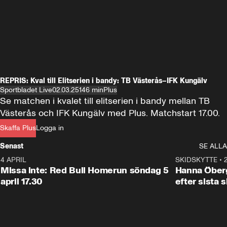
REPRIS: Kval till Elitserien i bandy: TB Västerås–IFK Kungälv
Sportbladet Live
02.03.25
146 min
Plus
Se matchen i kvalet till elitserien i bandy mellan TB 
Västerås och IFK Kungälv med Plus. Matchstart 17.00.
Skaffa Plus
Logga in
Senast
SE ALLA
4 APRIL
1:09
SKIDSKYTTE
•
Missa inte: Red Bull Homerun söndag 5
Hanna Öberg
april 17.30
efter sista 