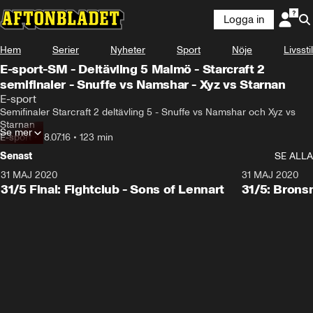
Logga in
Hem
Serier
Nyheter
Sport
Nöje
Livsstil
E-sport-SM - Deltävling 5 Malmö - Starcraft 2
semifinaler - Snuffe vs Namshar - Xyz vs Starnan
E-sport
Semifinaler Starcraft 2 deltävling 5 - Snuffe vs Namshar och Xyz vs 
Starnan
Se mer
E-sport
•
18.07.16
•
123 min
Senast
SE ALLA
31 MAJ 2020
31 MAJ 2020
31/5 Final: Fightclub - Sons of Lennart
31/5: Brons