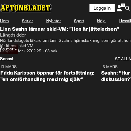
Logga in
Hem
Serier
Nyheter
Sport
Nöje
Livsstil
Linn Svahn lämnar skid-VM: ”Hon är jätteledsen”
Längdskidor
Hör landslagets läkare om Linn Svahns hjärnskakning, som gör att hon 
får lämna skid-VM
Se mer
Längdskidor
•
27.02.25
•
63 sek
Senast
SE ALLA
19 MARS
0:26
16 MARS
Frida Karlsson öppnar för fortsättning:
Svahn: ”Hur 
”en omförhandling med mig själv”
diskussion?