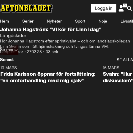
Logga in
Hem
Serier
Nyheter
Sport
Nöje
Livsstil
Johanna Hagström: ”Vi kör för Linn idag”
Längdskidor
Hör Johanna Hagström efter sprintkvalet – och om landslagskollegan 
Linn Svahn som fått hjärnskakning och tvingas lämna VM.
Se mer
Längdskidor
•
27.02.25
•
33 sek
Senast
SE ALLA
19 MARS
0:26
16 MARS
Frida Karlsson öppnar för fortsättning:
Svahn: ”Hur 
”en omförhandling med mig själv”
diskussion?