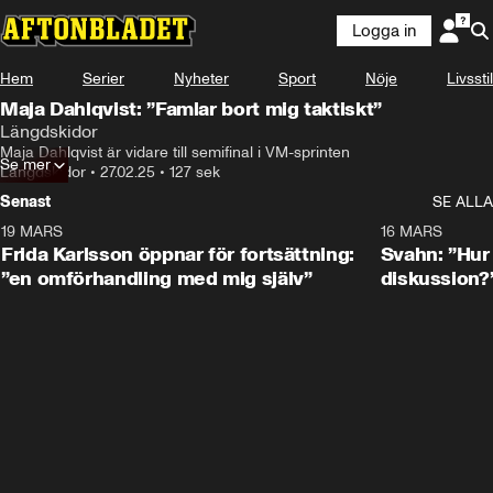
Logga in
Hem
Serier
Nyheter
Sport
Nöje
Livsstil
Maja Dahlqvist: ”Famlar bort mig taktiskt”
Längdskidor
Maja Dahlqvist är vidare till semifinal i VM-sprinten
Se mer
Längdskidor
•
27.02.25
•
127 sek
Senast
SE ALLA
19 MARS
0:26
16 MARS
Frida Karlsson öppnar för fortsättning:
Svahn: ”Hur 
”en omförhandling med mig själv”
diskussion?