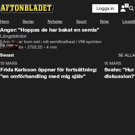
Logga in
Hem
Serier
Nyheter
Sport
Nöje
Livsstil
Anger: ”Hoppas de har bakat en semla”
Längdskidor
Edvin Anger kom sist i sitt semifinalheat i VM-sprinten
Se mer
Längdskidor
•
27.02.25
•
4 min
Senast
SE ALLA
19 MARS
0:26
16 MARS
Frida Karlsson öppnar för fortsättning:
Svahn: ”Hur 
”en omförhandling med mig själv”
diskussion?