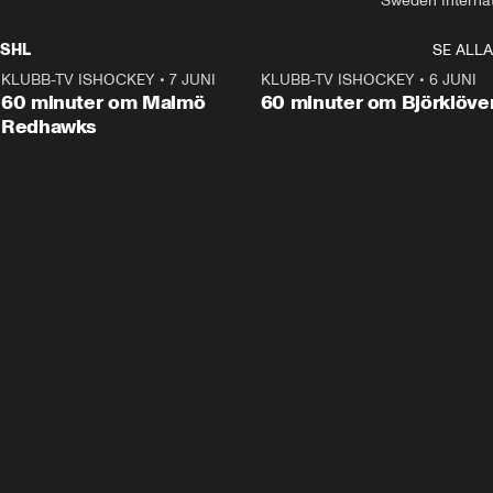
Sweden Interna
SHL
SE ALLA
KLUBB-TV ISHOCKEY
•
7 JUNI
1:02:53
KLUBB-TV ISHOCKEY
•
6 JUNI
1:0
Plus
60 minuter om Malmö
60 minuter om Björklöve
Redhawks