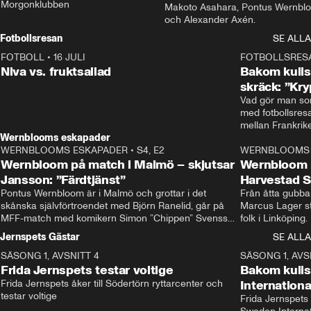
Morgonklubben
Makoto Asahara, Pontus Wernblo
och Alexander Axén.
Fotbollsresan
SE ALLA
FOTBOLL
•
16 JULI
0:44
FOTBOLLSRES
Niva vs. fruktsallad
Bakom kulis
skräck: ”Kry
Vad gör man som
med fotbollsres
Wernblooms eskapader
WERNBLOOMS ESKAPADER
•
S4, E2
38:23
WERNBLOOMS 
Wernbloom på match i Malmö – skjutsar
Wernbloom 
Jansson: ”Färdtjänst”
Harvestad 
Pontus Wernbloom är i Malmö och grottar i det 
Från åtta gubbar 
skånska självförtroendet med Björn Ranelid, går på 
Marcus Lager sta
MFF-match med komikern Simon ”Chippen” Svensson 
folk i Linköping
och hjälper skadade stjärnbacken Pontus Jansson 
och Wernbloom kl
Jernspets Gästar
SE ALLA
hem. 
SÄSONG 1, AVSNITT 4
13:37
SÄSONG 1, AVS
Frida Jernspets testar voltige
Bakom kuli
Frida Jernspets åker till Södertörn ryttarcenter och 
Internation
testar voltige
Frida Jernspets 