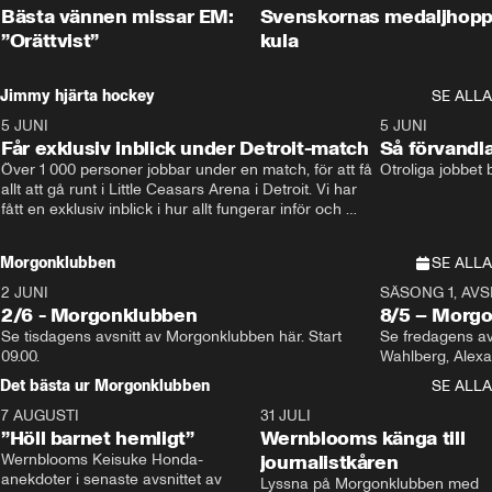
Bästa vännen missar EM:
Svenskornas medaljhopp
”Orättvist”
kula
Jimmy hjärta hockey
SE ALLA
5 JUNI
11:14
5 JUNI
Får exklusiv inblick under Detroit-match
Så förvandl
Över 1 000 personer jobbar under en match, för att få 
Otroliga jobbet
allt att gå runt i Little Ceasars Arena i Detroit. Vi har 
fått en exklusiv inblick i hur allt fungerar inför och 
under match i världens bästa hockeyliga
Morgonklubben
SE ALLA
2 JUNI
SÄSONG 1, AVSN
2/6 - Morgonklubben
8/5 – Morg
Se tisdagens avsnitt av Morgonklubben här. Start 
Se fredagens av
09.00. 
Det bästa ur Morgonklubben
SE ALLA
7 AUGUSTI
1:14
31 JULI
”Höll barnet hemligt”
Wernblooms känga till
Wernblooms Keisuke Honda-
journalistkåren
anekdoter i senaste avsnittet av 
Lyssna på Morgonklubben med 