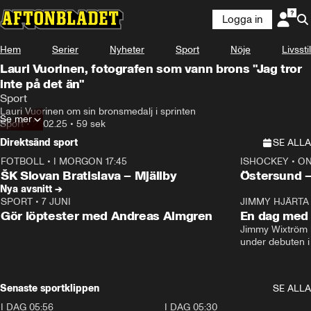
Logga in
Hem
Serier
Nyheter
Sport
Nöje
Livsstil
Lauri Vuorinen, fotografen som vann brons "Jag tror
inte på det än"
Sport
Lauri Vuorinen om sin bronsmedalj i sprinten
Se mer
Sport
•
27.02.25
•
59 sek
Direktsänd sport
SE ALLA
FOTBOLL
•
I MORGON 17:45
ISHOCKEY
•
ON
Plus
Plus
ŠK Slovan Bratislava – Mjällby
Östersund 
Nya avsnitt →
SPORT
•
7 JUNI
16:36
JIMMY HJÄRTA
Gör löptester med Andreas Almgren
En dag med 
Jimmy Wixtröm 
under debuten i
Senaste sportklippen
SE ALLA
I DAG 05:56
1:13
I DAG 05:30