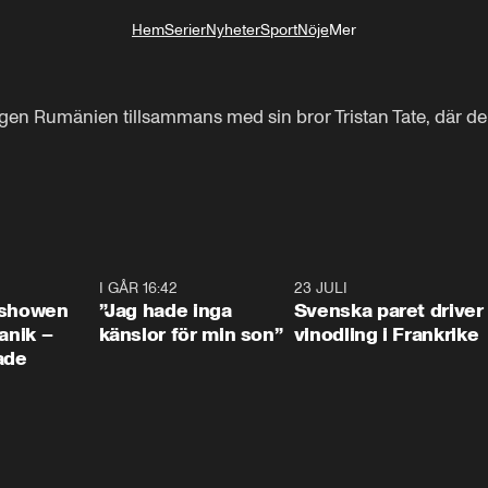
Hem
Serier
Nyheter
Sport
Nöje
Mer
Livsstil
n Rumänien tillsammans med sin bror Tristan Tate, där de m
0:42
I GÅR 16:42
1:36
23 JULI
1:5
ishowen
”Jag hade inga
Svenska paret driver
anik –
känslor för min son”
vinodling i Frankrike
ade