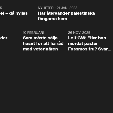
25
1:22
NYHETER
•
21 JAN. 2025
0:5
ael – då hyllas
Här återvänder palestinska
fångarna hem
4:24
10 FEBRUARI
4:13
26 NOV. 2025
8:1
der –
Sara måste sälja
Leif GW: ”Har hon
huset för att ha råd
mördat pastor
med veterinären
Fossmos fru? Svar
nej.”