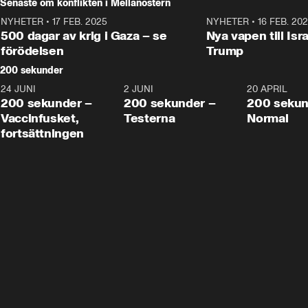
Senaste om konflikten i Mellanöstern
NYHETER
•
17 FEB. 2025
0:45
NYHETER
•
16 FEB. 20
500 dagar av krig i Gaza – se
Nya vapen till Isr
förödelsen
Trump
200 sekunder
24 JUNI
5:00
2 JUNI
4:23
20 APRIL
200 sekunder –
200 sekunder –
200 sekun
Vaccinfusket,
Testerna
Normal
fortsättningen