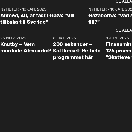
SE ALLA
integrationsminister Simona 
till svars.
Rohwedder stäl
Mohamsson till svars.
Centerpartiets
2
NYHETER
•
16 JAN. 2025
1:01
NYHETER
•
16 JAN. 20
Thand Ring till
Ahmed, 40, är fast i Gaza: ”Vill
Gazaborna: ”Vad s
tillbaka till Sverige”
till?”
SE ALLA
3
25 NOV. 2025
31:05
8 OKT. 2025
4:29
4 JUNI 2025
Knutby – Vem
200 sekunder –
Finansmin
mördade Alexandra?
Köttfusket: Se hela
125 procent
programmet här
"Skattever
viktig uppg