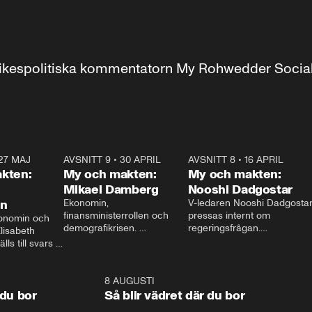
r inrikespolitiska kommentatorn My Rohwedder Soci
27 MAJ
3:51
AVSNITT 9
•
30 APRIL
24:00
AVSNITT 8
•
16 APRIL
25:1
kten:
My och makten:
My och makten:
Mikael Damberg
Nooshi Dadgostar
on
Ekonomin, 
V-ledaren Nooshi Dadgostar
finansministerrollen och 
pressas internt om 
onomin och 
demografikrisen. 
regeringsfrågan.

lisabeth 
Oppositionen ställs till svars 
I Aftonbladets 
ls till svars 
när Socialdemokraternas 
partiledarutfrågning ”My 
stern gästar 
Mikael Damberg gästar My 
och Makten” sätter hon ner 
My och Makten. 
och Makten. 
foten mot kritikerna:

1:06
8 AUGUSTI
1:0
– Vi ställer upp i val. Ska vi 
 du bor
Så blir vädret där du bor
vara med så sitter vi förstås 