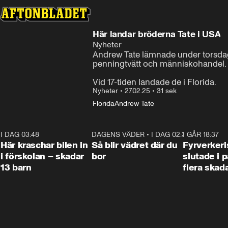
Här landar bröderna Tate i USA
Nyheter
Andrew Tate lämnade under torsdage
penningtvätt och människohandel.

Vid 17-tiden landade de i Florida.
Nyheter
•
27.02.25
•
31 sek
Florida
Andrew Tate
I DAG 03:48
0:29
DAGENS VÄDER
•
I DAG 02:30
1:06
I GÅR 18:37
Här kraschar bilen in
Så blir vädret där du
Fyrverker
i förskolan – skadar
bor
slutade i p
13 barn
flera skad