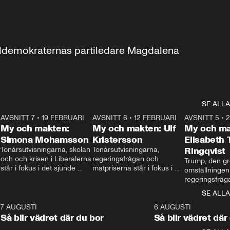
aldemokraternas partiledare Magdalena 
SE ALLA
7
AVSNITT 7
•
19 FEBRUARI
24:30
AVSNITT 6
•
12 FEBRUARI
27:30
AVSNITT 5
•
My och makten:
My och makten: Ulf
My och ma
Simona Mohamsson
Kristersson
Elisabeth
 
Tonårsutvisningarna, skolan 
Tonårsutvisningarna, 
Ringqvist
och och krisen i Liberalerna 
regeringsfrågan och 
Trump, den gr
står i fokus i det sjunde 
matpriserna står i fokus i 
omställningen
avsnittet av ”My och 
det sjätte avsnittet av ”My 
regeringsfråga
makten”. Se när 
och makten”. Se när 
centrum i det 
SE ALLA
Aftonbladets inrikespolitiska 
Aftonbladets inrikespolitiska 
avsnittet av ”
kommentator My 
kommentator My 
6
7 AUGUSTI
1:06
6 AUGUSTI
Makten”. Se nä
Rohwedder ställer 
Rohwedder ställer 
Så blir vädret där du bor
Så blir vädret där
Aftonbladets in
utbildnings- och 
statsminister Ulf Kristersson 
kommentator 