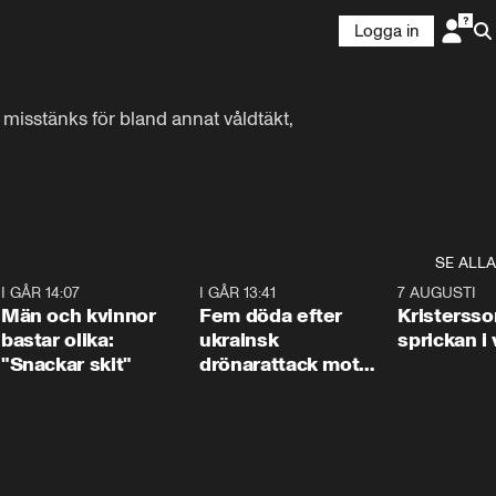
Logga in
isstänks för bland annat våldtäkt, 
SE ALLA
2
I GÅR 14:07
1:11
I GÅR 13:41
0:29
7 AUGUSTI
Män och kvinnor
Fem döda efter
Kristersso
bastar olika:
ukrainsk
sprickan i
"Snackar skit"
drönarattack mot
bostadshus