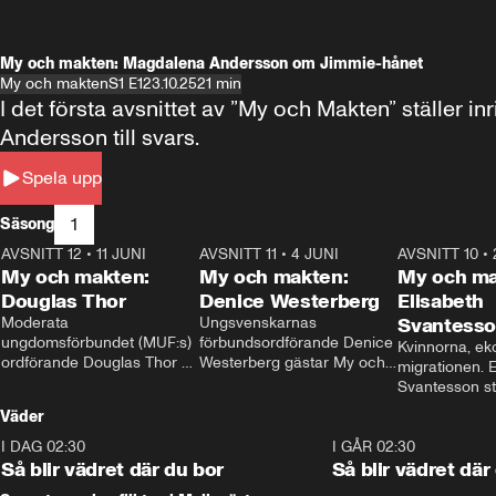
My och makten: Magdalena Andersson om Jimmie-hånet
My och makten
S1 E1
23.10.25
21 min
I det första avsnittet av ”My och Makten” ställe
Andersson till svars.
Spela upp
1
Säsong
AVSNITT 12
•
11 JUNI
26:27
AVSNITT 11
•
4 JUNI
23:40
AVSNITT 10
•
My och makten:
My och makten:
My och ma
Douglas Thor
Denice Westerberg
Elisabeth
Moderata 
Ungsvenskarnas 
Svantess
ungdomsförbundet (MUF:s) 
förbundsordförande Denice 
Kvinnorna, ek
ordförande Douglas Thor 
Westerberg gästar My och 
migrationen. E
gästar My och makten. I 
makten. I avsnittet 
Svantesson stäl
avsnittet diskuteras 
diskuteras migrationsfrågan 
när finansmini
Väder
tonårsutvisningarna och hur 
och hur SD ska locka 
Moderaterna ska locka 
kvinnliga väljare. 
I DAG 02:30
1:06
I GÅR 02:30
väljare till valet i höst. 
Så blir vädret där du bor
Så blir vädret där