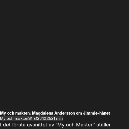
My och makten: Magdalena Andersson om Jimmie-hånet
My och makten
S1 E1
23.10.25
21 min
I det första avsnittet av ”My och Makten” ställer 