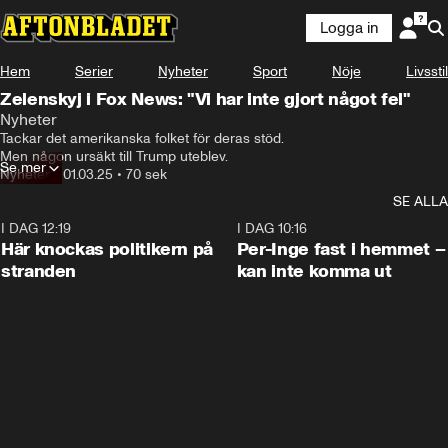
Logga in
Hem
Serier
Nyheter
Sport
Nöje
Livsstil
Zelenskyj i Fox News: "Vi har inte gjort något fel"
Nyheter
Tackar det amerikanska folket för deras stöd. 

Men någon ursäkt till Trump uteblev.
Se mer
Nyheter
•
01.03.25
•
70 sek
SE ALLA
I DAG 12:19
0:45
I DAG 10:16
Här knockas politikern på
Per-Inge fast i hemmet –
stranden
kan inte komma ut