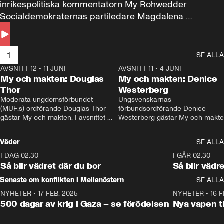
inrikespolitiska kommentatorn My Rohwedder 
Socialdemokraternas partiledare Magdalena 
Andersson till svars.
1
SE ALLA
AVSNITT 12
•
11 JUNI
26:27
AVSNITT 11
•
4 JUNI
2
My och makten: Douglas
My och makten: Denice
Thor
Westerberg
Moderata ungdomsförbundet 
Ungsvenskarnas 
(MUF:s) ordförande Douglas Thor 
förbundsordförande Denice 
gästar My och makten. I avsnittet 
Westerberg gästar My och makten.
diskuteras tonårsutvisningarna och 
avsnittet diskuteras migrationsfrå
hur Moderaterna ska locka väljare till 
och hur SD ska locka kvinnliga 
Väder
SE ALLA
valet i höst. 
väljare. 
I DAG 02:30
1:06
I GÅR 02:30
Så blir vädret där du bor
Så blir vädr
Senaste om konflikten i Mellanöstern
SE ALLA
NYHETER
•
17 FEB. 2025
0:45
NYHETER
•
16 F
500 dagar av krig i Gaza – se förödelsen
Nya vapen ti